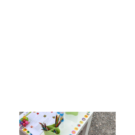
rozwiązując krzyżówki i kolorując obrazki o
tematyce związanej ze zdrowym odżywianiem.
Można było również zrobić pamiątkowe
zdjęcie z wykorzystaniem naszej tematycznej
ścianki do zdjęć. Ale to nie wszystko!