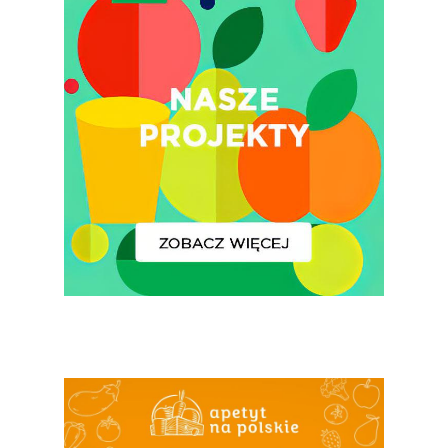
Jedz Owoce I Warzy
Nich Największa Moc
Skrywa!
Festiwal Młody Polsk
Ziemniak
Jemy Eko Warzywa I
Owoce
Polskie Forum Żywn
Ekologicznej
Chrup Owoce, Jedz
Warzywa – To Na Zd
Świetnie Wpływa
Warzywa I Owoce Da
Super Moce