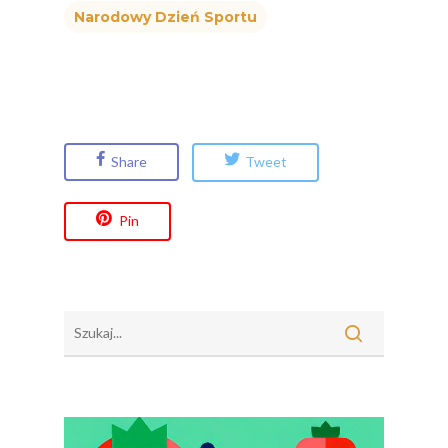
Naturalnie, Że Jabłk
Narodowy Dzień Sportu
MOC POLSKICH Wa
# Wybieram POLSKI
Jabłka
5 Porcji Warzyw, O
Share
Tweet
Lub Soku
Certyfikowany Prod
Pin
Narodowe Badania
Konsumpcji Warzyw 
Owoców
Nutriscore Fakty
Federacja Branżowy
Związków Producen
Rolnych – Ziemniaki