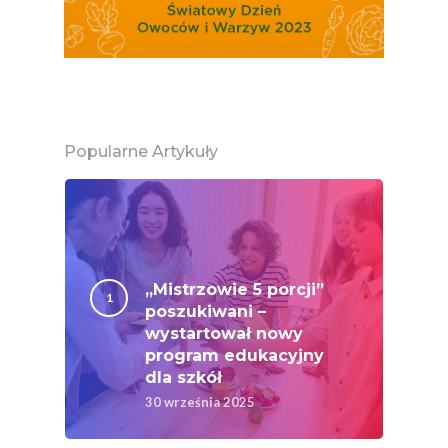
Good Move
Związek Zawodowy
Rolników Ojczyzna
Branża
Wydarzenia
Popularne Artykuły
Badania
„Mistrzowie 5 porcji”
poszukiwani –
wystartował nowy
program edukacyjny
dla szkół
30 września 2025