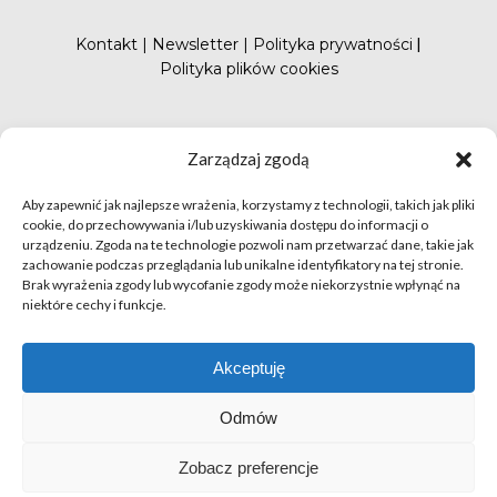
Kontakt
|
Newsletter
|
Polityka prywatności
|
Polityka plików cookies
#FunduszePromocji
Zarządzaj zgodą
Aby zapewnić jak najlepsze wrażenia, korzystamy z technologii, takich jak pliki
cookie, do przechowywania i/lub uzyskiwania dostępu do informacji o
urządzeniu. Zgoda na te technologie pozwoli nam przetwarzać dane, takie jak
zachowanie podczas przeglądania lub unikalne identyfikatory na tej stronie.
Brak wyrażenia zgody lub wycofanie zgody może niekorzystnie wpłynąć na
niektóre cechy i funkcje.
© apetytnapolskie.com 2019 – KUPS; Wszystkie prawa
zastrzeżone | realizacja
Hillnet
Akceptuję
O
Odmów
Zobacz preferencje