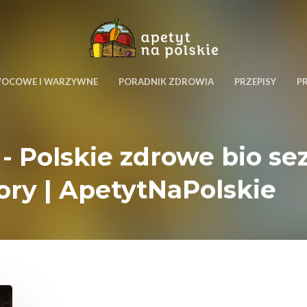
WOCOWE I WARZYWNE
PORADNIK ZDROWIA
PRZEPISY
P
 - Polskie zdrowe bio 
ory | ApetytNaPolskie