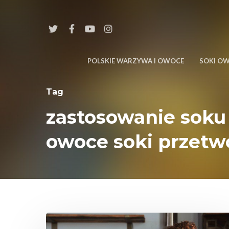
POLSKIE WARZYWA I OWOCE
SOKI O
Tag
zastosowanie soku
owoce soki przetw