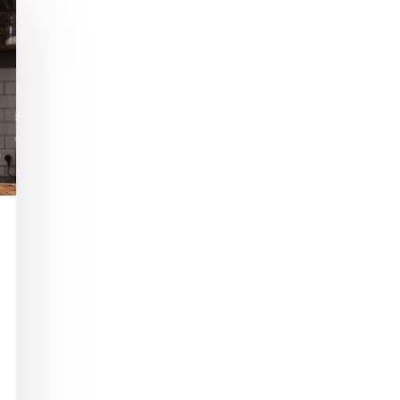
mknąć