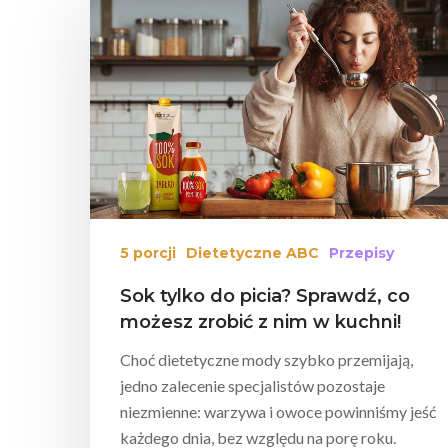
Wciśnij enter żeby wyszukać lub ESC żeby za
5 porcji
Dietetyczne ABC
Przepisy
Sok tylko do picia? Sprawdź, co
możesz zrobić z nim w kuchni!
Choć dietetyczne mody szybko przemijają,
jedno zalecenie specjalistów pozostaje
niezmienne: warzywa i owoce powinniśmy jeść
każdego dnia, bez względu na porę roku.