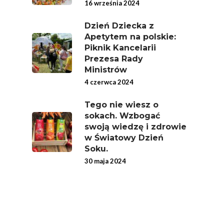
16 września 2024
Ekologicznej
Chrup Owoce, Jedz
Dzień Dziecka z
Apetytem na polskie:
Warzywa – To Na Zd
Piknik Kancelarii
Świetnie Wpływa
Prezesa Rady
Ministrów
Warzywa I Owoce Da
4 czerwca 2024
Super Moce
Good Move
Tego nie wiesz o
sokach. Wzbogać
Związek Zawodowy
swoją wiedzę i zdrowie
Rolników Ojczyzna
w Światowy Dzień
Soku.
Branża
30 maja 2024
Wydarzenia
Badania