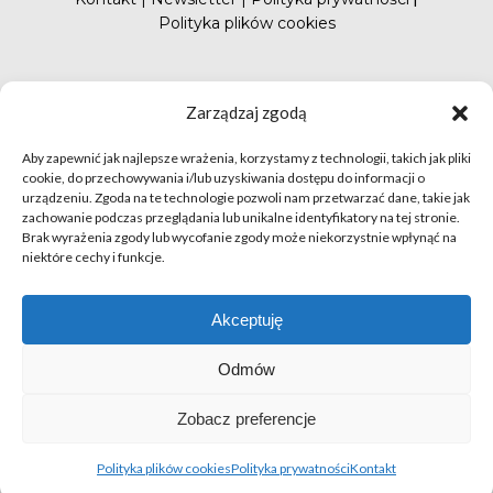
Polityka plików cookies
#FunduszePromocji
Zarządzaj zgodą
Aby zapewnić jak najlepsze wrażenia, korzystamy z technologii, takich jak pliki
cookie, do przechowywania i/lub uzyskiwania dostępu do informacji o
urządzeniu. Zgoda na te technologie pozwoli nam przetwarzać dane, takie jak
zachowanie podczas przeglądania lub unikalne identyfikatory na tej stronie.
Brak wyrażenia zgody lub wycofanie zgody może niekorzystnie wpłynąć na
niektóre cechy i funkcje.
© apetytnapolskie.com 2019 – KUPS; Wszystkie prawa
zastrzeżone | realizacja
Hillnet
Akceptuję
O
Odmów
Zobacz preferencje
Polityka plików cookies
Polityka prywatności
Kontakt