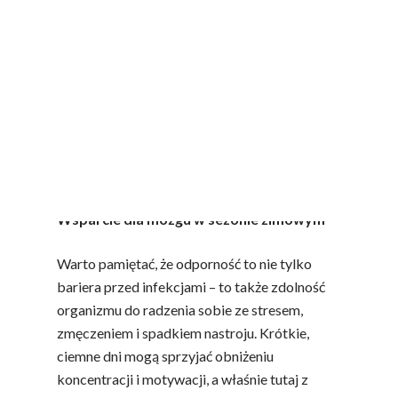
przyczyniają się do prawidłowego
funkcjonowania układu odpornościowego, a
przeciwutleniacze pomagają neutralizować
stan zapalny i stres oksydacyjny, które
obniżają odporność, zwłaszcza w okresie
przesilenia zimowego. Badania dowodzą, że do
znaczącej poprawy odporności wystarczy
picie 140 ml soku z buraka dziennie.
[1]
Wsparcie dla mózgu w sezonie zimowym
Warto pamiętać, że odporność to nie tylko
bariera przed infekcjami – to także zdolność
organizmu do radzenia sobie ze stresem,
zmęczeniem i spadkiem nastroju. Krótkie,
ciemne dni mogą sprzyjać obniżeniu
koncentracji i motywacji, a właśnie tutaj z