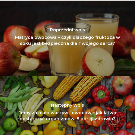
Poprzedni wpis
Matryca owocowa – czyli dlaczego fruktoza w
soku jest bezpieczna dla Twojego serca?
Następny wpis
Jemy za mało warzyw i owoców – jak łatwo
dostarczyć organizmowi 5 porcji zdrowia?