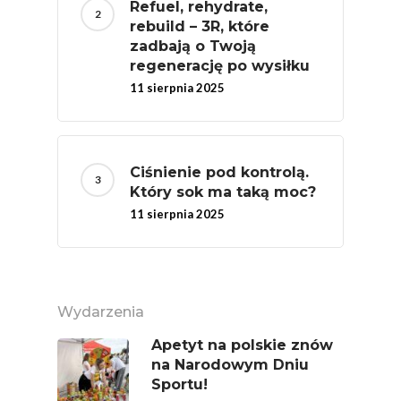
Refuel, rehydrate,
Konsumpcji Warzyw 
rebuild – 3R, które
Owoców
zadbają o Twoją
regenerację po wysiłku
Nutriscore Fakty
11 sierpnia 2025
Federacja Branżowy
Związków Producen
Rolnych – Ziemniaki
Ciśnienie pod kontrolą.
Który sok ma taką moc?
Jedz Owoce I Warzy
11 sierpnia 2025
Nich Największa Moc
Skrywa!
Festiwal Młody Polsk
Ziemniak
Wydarzenia
Jemy Eko Warzywa I
Apetyt na polskie znów
Owoce
na Narodowym Dniu
Sportu!
Polskie Forum Żywn