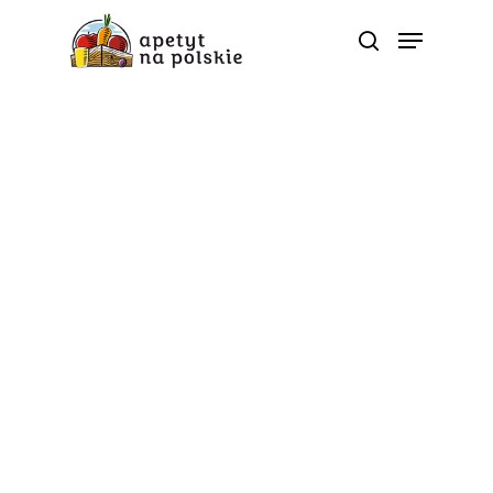
5 porcji
Burak to naturalny
booster odporności na
zimę. Dlaczego warto
sięgać po sok z tego
warzywa?
Od
apetyt na polskie