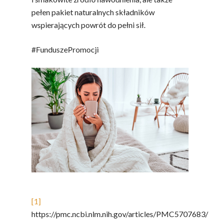
pełen pakiet naturalnych składników
wspierających powrót do pełni sił.
#FunduszePromocji
[1]
https://pmc.ncbi.nlm.nih.gov/articles/PMC5707683/