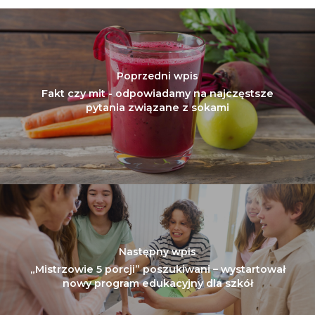
Poprzedni wpis
Fakt czy mit - odpowiadamy na najczęstsze
pytania związane z sokami
Następny wpis
„Mistrzowie 5 porcji” poszukiwani – wystartował
nowy program edukacyjny dla szkół