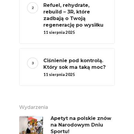
Owoców
Refuel, rehydrate,
rebuild – 3R, które
Nutriscore Fakty
zadbają o Twoją
regenerację po wysiłku
Federacja Branżowy
11 sierpnia 2025
Związków Producen
Rolnych – Ziemniaki
Jedz Owoce I Warzy
Ciśnienie pod kontrolą.
Nich Największa Moc
Który sok ma taką moc?
Skrywa!
11 sierpnia 2025
Festiwal Młody Polsk
Ziemniak
Jemy Eko Warzywa I
Wydarzenia
Owoce
Apetyt na polskie znów
Polskie Forum Żywn
na Narodowym Dniu
Ekologicznej
Sportu!