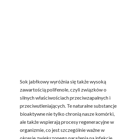
antyoksydanty, czyli substancje aktywnie
zwalczające wolne rodniki, prowadzące do
mikrouszkodzeń komórkowych, co może
skutkować obniżeniem odporności i ogólnym
osłabieniem organizmu. Właśnie dlatego
produkty bogate w antyoksydanty, takie jak
sok jabłkowy, stanowią naturalną tarczę
ochronną przed codziennymi zagrożeniami dla
naszego zdrowia.
Sok jabłkowy wyróżnia się także wysoką
zawartością polifenole, czyli związków o
silnych właściwościach przeciwzapalnych i
przeciwutleniających. Te naturalne substancje
bioaktywne nie tylko chronią nasze komórki,
ale także wspierają procesy regeneracyjne w
organizmie, co jest szczególnie ważne w
okresie zwiększonego narażenia na infekcje.