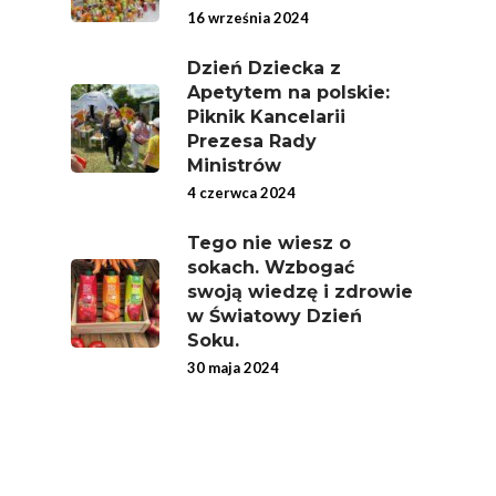
Chrup Owoce, Jedz
16 września 2024
Warzywa – To Na Zd
Dzień Dziecka z
Świetnie Wpływa
Apetytem na polskie:
Piknik Kancelarii
Warzywa I Owoce Da
Prezesa Rady
Super Moce
Ministrów
Good Move
4 czerwca 2024
Związek Zawodowy
Tego nie wiesz o
Rolników Ojczyzna
sokach. Wzbogać
swoją wiedzę i zdrowie
Branża
w Światowy Dzień
Soku.
Wydarzenia
30 maja 2024
Badania