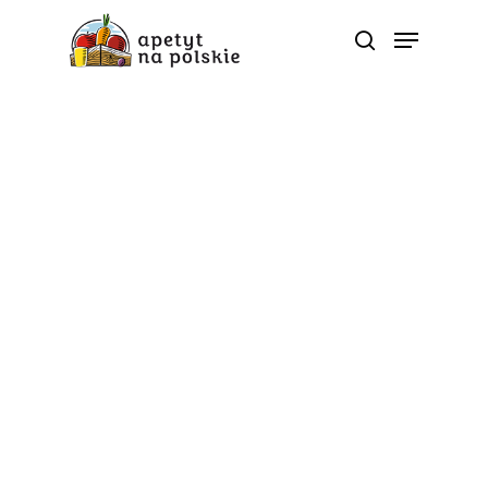
Naturalnie, że Jabłkowy
Jesienne sposoby na
odporność – naturalnie,
że jabłkowe!
Od
apetyt na polskie