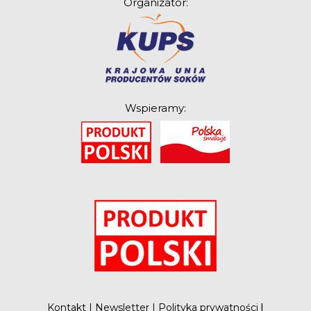
Organizator:
Związek Zawodowy
Rolników Ojczyzna
Branża
Wydarzenia
Wspieramy:
Badania
O
Kontakt
|
Newsletter
|
Polityka prywatności
|