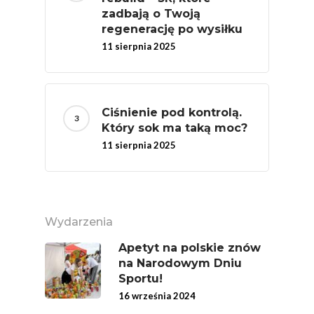
MOC POLSKICH Wa
zadbają o Twoją
regenerację po wysiłku
# Wybieram POLSKI
11 sierpnia 2025
Jabłka
5 Porcji Warzyw, O
Lub Soku
Ciśnienie pod kontrolą.
Który sok ma taką moc?
Certyfikowany Prod
11 sierpnia 2025
Narodowe Badania
Konsumpcji Warzyw 
Owoców
Nutriscore Fakty
Wydarzenia
Federacja Branżowy
Apetyt na polskie znów
Związków Producen
na Narodowym Dniu
Sportu!
Rolnych – Ziemniaki
16 września 2024
Jedz Owoce I Warzy