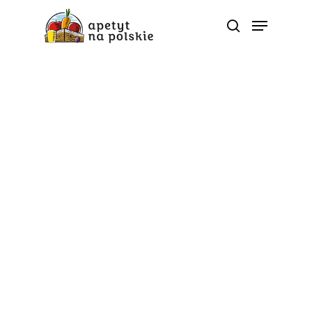
Tag
5 porcji; sok jabłkowy -
Polskie zdrowe bio
sezonowe warzywa
owoce soki przetwory |
ApetytNaPolskie