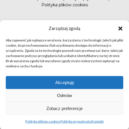
Polityka plików cookies
#FunduszePromocji
Zarządzaj zgodą
Aby zapewnić jak najlepsze wrażenia, korzystamy z technologii, takich jak pliki
cookie, do przechowywania i/lub uzyskiwania dostępu do informacji o
urządzeniu. Zgoda na te technologie pozwoli nam przetwarzać dane, takie jak
zachowanie podczas przeglądania lub unikalne identyfikatory na tej stronie.
Brak wyrażenia zgody lub wycofanie zgody może niekorzystnie wpłynąć na
niektóre cechy i funkcje.
© apetytnapolskie.com 2019 – KUPS; Wszystkie prawa
zastrzeżone | realizacja
Hillnet
Akceptuję
O
Odmów
Zobacz preferencje
Polityka plików cookies
Polityka prywatności
Kontakt