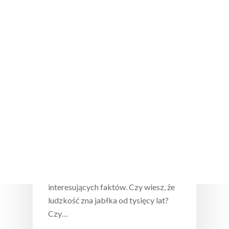
Wciśnij enter żeby wyszukać lub ESC żeby
zamknąć
Naturalnie, że Jabłkowy
Sok jabłkowy to bogactwo…
ciekawostek! Sprawdź, czy znasz
je wszystkie
Jabłka i soki z nich pozyskiwane to
nie tylko bogactwo smaku, ale i
interesujących faktów. Czy wiesz, że
ludzkość zna jabłka od tysięcy lat?
Czy…