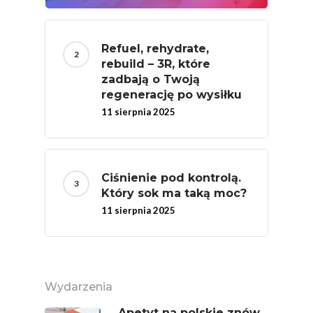
Nich Największa Moc
Skrywa!
Refuel, rehydrate,
Festiwal Młody Polsk
rebuild – 3R, które
Ziemniak
zadbają o Twoją
regenerację po wysiłku
Jemy Eko Warzywa I
11 sierpnia 2025
Owoce
Polskie Forum Żywn
Ekologicznej
Ciśnienie pod kontrolą.
Chrup Owoce, Jedz
Który sok ma taką moc?
Warzywa – To Na Zd
11 sierpnia 2025
Świetnie Wpływa
Warzywa I Owoce Da
Super Moce
Wydarzenia
Good Move
Apetyt na polskie znów