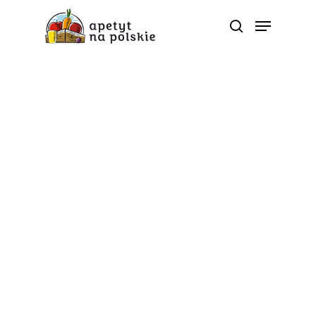
Naturalnie, że Jabłkowy
Sok jabłkowy to
bogactwo…
ciekawostek! Sprawdź,
czy znasz je wszystkie
Od
apetyt na polskie