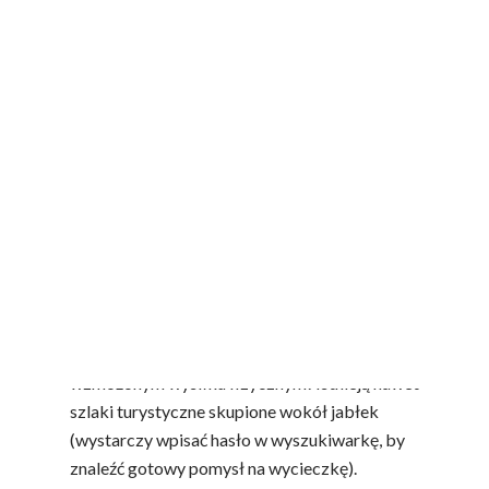
w woj. mazowieckim, w okolicach Grójca,
w woj. świętokrzyskim, na terenach wokół
Sandomierza,
w woj. małopolskim, w Kotlinie Łąckiej.
To tereny niezwykle malownicze, które są
doskonałym kierunkiem turystycznym.
Wycieczka śladami polskich jabłek
(szczególnie w wersji rowerowej) może być
zatem świetnym i pysznym pomysłem na
aktywny wypoczynek w Polsce. Tym bardziej,
że sok jabłkowy to doskonały napój przy
wzmożonym wysiłku fizycznym! Istnieją nawet
szlaki turystyczne skupione wokół jabłek
(wystarczy wpisać hasło w wyszukiwarkę, by
znaleźć gotowy pomysł na wycieczkę).