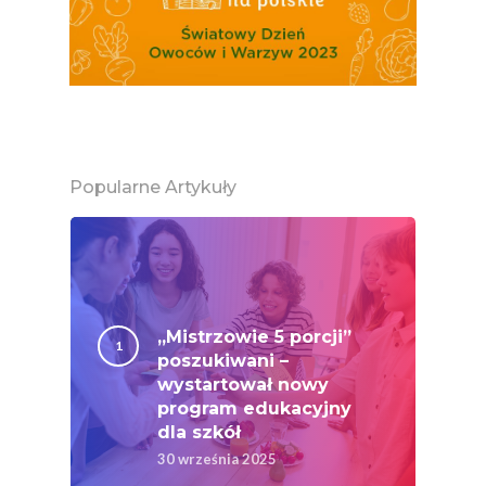
MOC POLSKICH Wa
# Wybieram POLSKI
Jabłka
5 Porcji Warzyw, O
Lub Soku
Popularne Artykuły
Certyfikowany Prod
Narodowe Badania
Konsumpcji Warzyw 
Owoców
Nutriscore Fakty
„Mistrzowie 5 porcji”
poszukiwani –
Federacja Branżowy
wystartował nowy
Związków Producen
program edukacyjny
Rolnych – Ziemniaki
dla szkół
30 września 2025
Jedz Owoce I Warzy