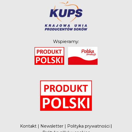
Wspieramy:
O
Kontakt
|
Newsletter
|
Polityka prywatności
|