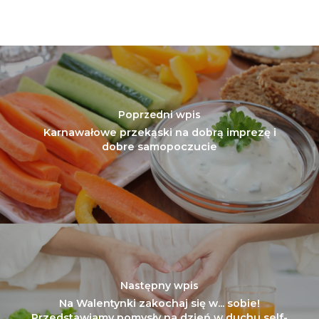
Poprzedni wpis
Karnawałowe przekąski na dobrą imprezę i
dobre samopoczucie
Następny wpis
Na Walentynki zakochaj się w... sobie!
Przedstawiamy pomysły na dzień w duchu self-