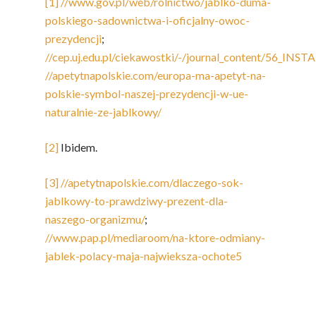
[1]
//www.gov.pl/web/rolnictwo/jablko-duma-
polskiego-sadownictwa-i-oficjalny-owoc-
prezydencji
;
//cep.uj.edu.pl/ciekawostki/-/journal_content/56_
//apetytnapolskie.com/europa-ma-apetyt-na-
polskie-symbol-naszej-prezydencji-w-ue-
naturalnie-ze-jablkowy/
[2]
Ibidem.
[3]
//apetytnapolskie.com/dlaczego-sok-
jablkowy-to-prawdziwy-prezent-dla-
naszego-organizmu/
;
//www.pap.pl/mediaroom/na-ktore-odmiany-
jablek-polacy-maja-najwieksza-ochote5