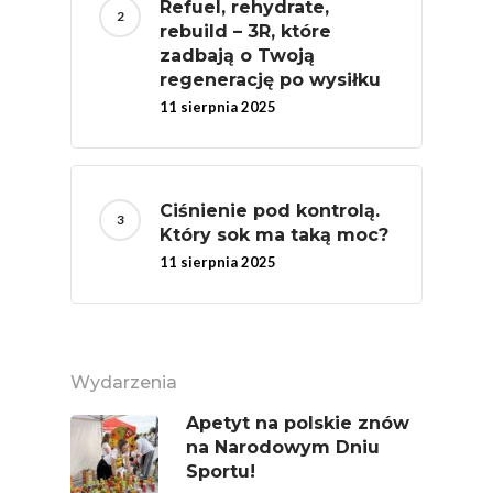
Refuel, rehydrate,
Nich Największa Moc
rebuild – 3R, które
Skrywa!
zadbają o Twoją
regenerację po wysiłku
Festiwal Młody Polsk
11 sierpnia 2025
Ziemniak
Jemy Eko Warzywa I
Owoce
Ciśnienie pod kontrolą.
Polskie Forum Żywn
Który sok ma taką moc?
Ekologicznej
11 sierpnia 2025
Chrup Owoce, Jedz
Warzywa – To Na Zd
Świetnie Wpływa
Wydarzenia
Warzywa I Owoce Da
Apetyt na polskie znów
Super Moce
na Narodowym Dniu
Sportu!
Good Move