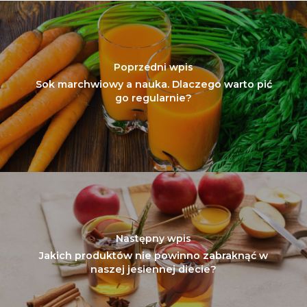
Poprzedni wpis
Sok marchwiowy a nauka. Dlaczego warto pić
go regularnie?
Następny wpis
Jakich produktów nie powinno zabraknąć w
naszej jesiennej diecie?