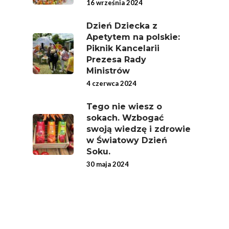
16 września 2024
Związek Zawodowy
Rolników Ojczyzna
Dzień Dziecka z
Apetytem na polskie:
Branża
Piknik Kancelarii
Prezesa Rady
Wydarzenia
Ministrów
Badania
4 czerwca 2024
Tego nie wiesz o
sokach. Wzbogać
swoją wiedzę i zdrowie
w Światowy Dzień
Soku.
30 maja 2024