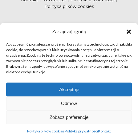
Polityka plików cookies
#FunduszePromocji
Zarządzaj zgodą
Aby zapewnić jak najlepsze wrażenia, korzystamy z technologii, takich jak pliki
cookie, do przechowywania i/lub uzyskiwania dostępu do informacji o
urządzeniu. Zgoda na te technologie pozwoli nam przetwarzać dane, takie jak
zachowanie podczas przeglądania lub unikalne identyfikatory na tej stronie.
Brak wyrażenia zgody lub wycofanie zgody może niekorzystnie wpłynąć na
niektóre cechy i funkcje.
© apetytnapolskie.com 2019 – KUPS; Wszystkie prawa
zastrzeżone | realizacja
Hillnet
Akceptuję
O
Odmów
Zobacz preferencje
Polityka plików cookies
Polityka prywatności
Kontakt