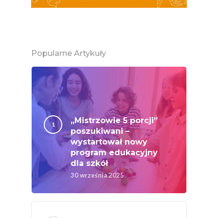
MOC POLSKICH Wa
# Wybieram POLSKI
Jabłka
Popularne Artykuły
5 Porcji Warzyw, O
Lub Soku
Certyfikowany Prod
Narodowe Badania
„Mistrzowie 5 porcji”
Konsumpcji Warzyw 
poszukiwani –
Owoców
wystartował nowy
Nutriscore Fakty
program edukacyjny
dla szkół
Federacja Branżowy
30 września 2025
Związków Producen
Rolnych – Ziemniaki
Jedz Owoce I Warzy