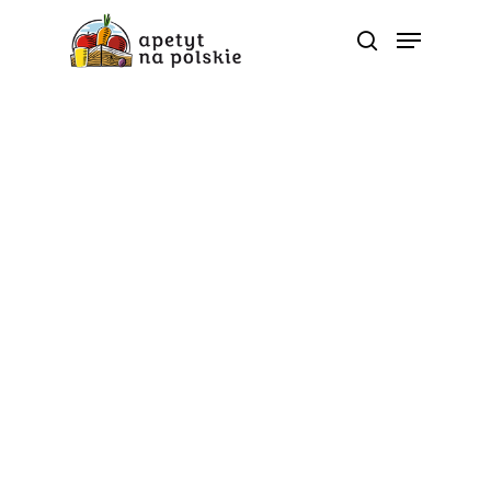
5 porcji
Dlaczego sok jabłkowy
to prawdziwy prezent
dla naszego organizmu?
Od
apetyt na polskie