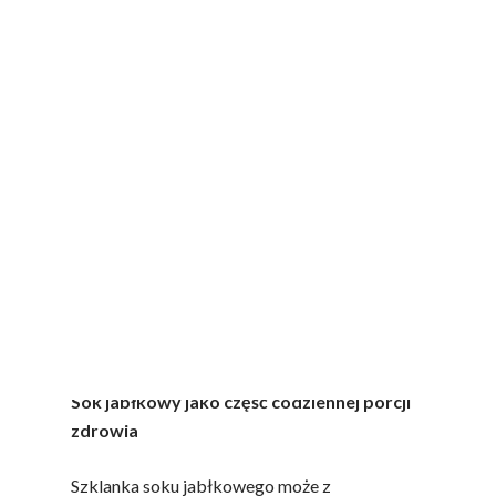
Smak pełni sezonu
Sok jabłkowy produkowany jest z jabłek
zbieranych w szczycie sezonu, kiedy owoce
osiągają pełnię dojrzałości, smaku i aromatu.
To właśnie wtedy jabłka są najbardziej
soczyste i bogate w naturalne składniki
odżywcze, takie jak witaminy, składniki
mineralne i antyoksydanty. Dzięki temu sok
zachowuje najwyższą jakość, a proces
tłoczenia odbywa się w sposób, który pozwala
na zachowanie naturalnych właściwości
owoców.
Sok jabłkowy jako część codziennej porcji
zdrowia
Szklanka soku jabłkowego może z