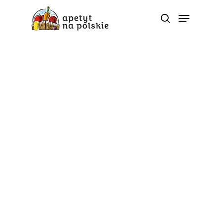
5 porcji
Poradnik zdrowia
Sok marchwiowy a
nauka. Dlaczego warto
pić go regularnie?
Od
apetyt na polskie