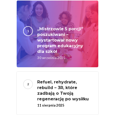
Nutriscore Fakty
Federacja Branżowy
Związków Producen
Rolnych – Ziemniaki
„Mistrzowie 5 porcji”
poszukiwani –
Jedz Owoce I Warzy
wystartował nowy
Nich Największa Moc
program edukacyjny
dla szkół
Skrywa!
30 września 2025
Festiwal Młody Polsk
Ziemniak
Jemy Eko Warzywa I
Refuel, rehydrate,
Owoce
rebuild – 3R, które
zadbają o Twoją
Polskie Forum Żywn
regenerację po wysiłku
Ekologicznej
11 sierpnia 2025
Chrup Owoce, Jedz