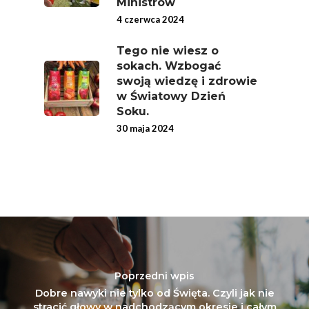
Ministrów
4 czerwca 2024
Tego nie wiesz o
sokach. Wzbogać
swoją wiedzę i zdrowie
w Światowy Dzień
Soku.
30 maja 2024
Poprzedni wpis
Dobre nawyki nie tylko od Święta. Czyli jak nie
stracić głowy w nadchodzącym okresie i całym