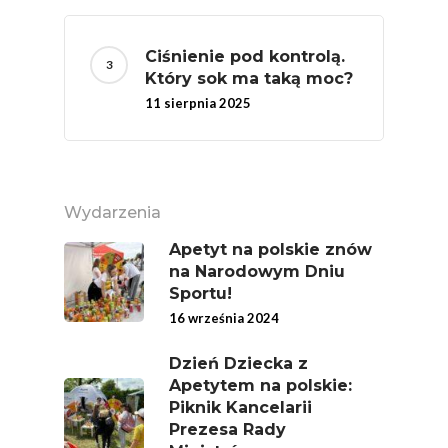
Warzywa – To Na Zd
Świetnie Wpływa
Ciśnienie pod kontrolą.
Warzywa I Owoce Da
Który sok ma taką moc?
Super Moce
11 sierpnia 2025
Good Move
Związek Zawodowy
Rolników Ojczyzna
Wydarzenia
Branża
Apetyt na polskie znów
na Narodowym Dniu
Wydarzenia
Sportu!
Badania
16 września 2024
Dzień Dziecka z
Apetytem na polskie:
Piknik Kancelarii
Prezesa Rady