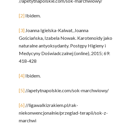
//apetytnapolskie.com/sok-marchwiowy/
[2]
Ibidem.
[3]
Joanna Igielska-Kalwat, Joanna
Gościańska, Izabela Nowak. Karotenoidy jako
naturalne antyoksydanty. Postępy Higieny i
Medycyny Doświadczalnej (online), 2015; 69:
418-428
[4]
Ibidem.
[5]
//apetytnapolskie.com/sok-marchwiowy/
[6]
//ligawalkizrakiem.pl/rak-
niekonwencjonalnie/przeglad-terapii/sok-z-
marchwi