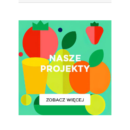
Lub Soku
Certyfikowany Prod
Narodowe Badania
Konsumpcji Warzyw 
Owoców
Nutriscore Fakty
Federacja Branżowy
Związków Producen
Rolnych – Ziemniaki
Jedz Owoce I Warzy
Nich Największa Moc
Skrywa!
Festiwal Młody Polsk
Ziemniak