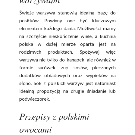
Świeże warzywa stanowią idealną bazę do
posiłków. Powinny one być kluczowym
elementem każdego dania. Możliwości mamy
na szczęście nieskończenie wiele, a kuchnia
polska w dużej mierze oparta jest na
rodzimych produktach. Spożywaj więc
warzywa nie tylko do kanapek, ale również w
formie surówek, zup, sosów, pieczonych
dodatków obiadowych oraz wypieków na
słono. Sok z polskich warzyw jest natomiast
Polskie
idealną propozycją na drugie śniadanie lub
Warzywa I
podwieczorek.
Owoce
Przepisy z polskimi
Soki Owocow
Baza Warzyw I Owo
owocami
Warzywne
Kalendarz Warzyw I