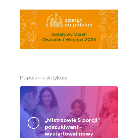
Jemy Eko Warzywa I
Owoce
Polskie Forum Żywn
Ekologicznej
Chrup Owoce, Jedz
Warzywa – To Na Zd
Świetnie Wpływa
Warzywa I Owoce Da
Super Moce
Popularne Artykuły
Good Move
Związek Zawodowy
Rolników Ojczyzna
„Mistrzowie 5 porcji”
Branża
poszukiwani –
Wydarzenia
wystartował nowy