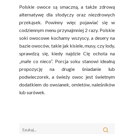
Owoców
Polskie owoce są smaczną, a także zdrową
Poradnik
Fakty O Sokach
alternatywę dla słodyczy oraz niezdrowych
Zdrowia
Jakość Soków
przekąsek. Powinny więc pojawiać się w
codziennym menu przynajmniej 2 razy. Polskie
Sok Jako Porcja
Przepisy
Dietetyczne ABC
soki owocowe kochamy wszyscy, a desery na
Składniki Odżywcze
Okiem Eksperta
bazie owoców, takie jak kisiele, musy, czy lody,
Program
Sokach
sprawdzą się, kiedy najdzie Cię ochota na
Uroda
Edukacyjny
„małe co nieco”. Porcja soku stanowi idealną
Biodostępność Sok
Współpraca Z Influe
propozycję na drugie śniadanie lub
Projekty
Efekt Metaboliczny 
podwieczorek, a świeży owoc jest świetnym
dodatkiem do owsianek, omletów, naleśników
Naturalnie, Że Jabłk
lub surówek.
MOC POLSKICH Wa
# Wybieram POLSKI
Jabłka
5 Porcji Warzyw, O