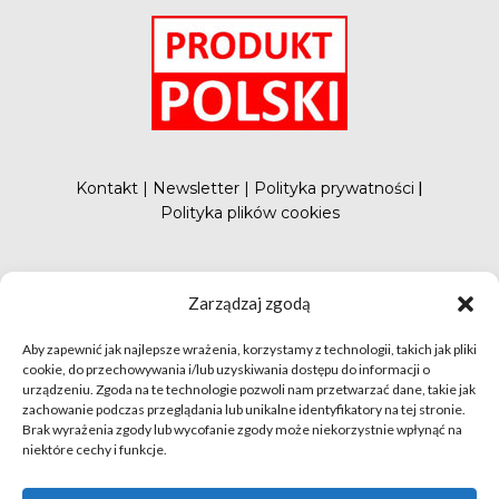
Kontakt
|
Newsletter
|
Polityka prywatności
|
Polityka plików cookies
#FunduszePromocji
Zarządzaj zgodą
Aby zapewnić jak najlepsze wrażenia, korzystamy z technologii, takich jak pliki
cookie, do przechowywania i/lub uzyskiwania dostępu do informacji o
urządzeniu. Zgoda na te technologie pozwoli nam przetwarzać dane, takie jak
zachowanie podczas przeglądania lub unikalne identyfikatory na tej stronie.
Brak wyrażenia zgody lub wycofanie zgody może niekorzystnie wpłynąć na
niektóre cechy i funkcje.
© apetytnapolskie.com 2019 – KUPS; Wszystkie prawa
zastrzeżone | realizacja
Hillnet