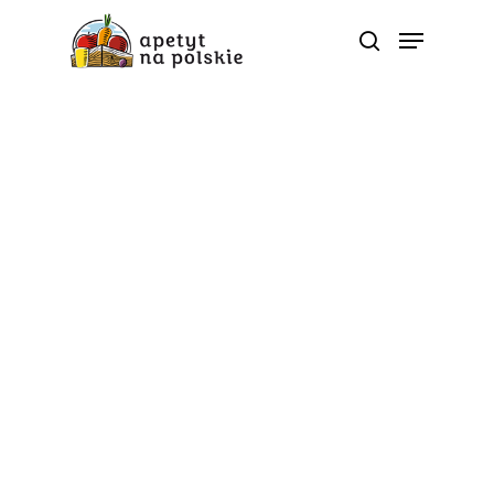
Tag
buraczkowy chleb -
Polskie zdrowe bio
sezonowe warzywa
owoce soki przetwory |
ApetytNaPolskie