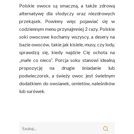
Owoców
Polskie owoce są smaczną, a także zdrową
Poradnik
Fakty O Sokach
alternatywę dla słodyczy oraz niezdrowych
Zdrowia
Jakość Soków
przekąsek. Powinny więc pojawiać się w
codziennym menu przynajmniej 2 razy. Polskie
Sok Jako Porcja
Przepisy
Dietetyczne ABC
soki owocowe kochamy wszyscy, a desery na
Składniki Odżywcze
bazie owoców, takie jak kisiele, musy, czy lody,
Okiem Eksperta
Program
Sokach
sprawdzą się, kiedy najdzie Cię ochota na
Uroda
Edukacyjny
„małe co nieco”. Porcja soku stanowi idealną
Biodostępność Sok
Współpraca Z Influe
propozycję na drugie śniadanie lub
Projekty
Efekt Metaboliczny 
podwieczorek, a świeży owoc jest świetnym
dodatkiem do owsianek, omletów, naleśników
Naturalnie, Że Jabłk
lub surówek.
MOC POLSKICH Wa
# Wybieram POLSKI
Jabłka
5 Porcji Warzyw, O