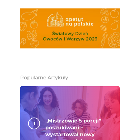
Jemy Eko Warzywa I
Owoce
Polskie Forum Żywn
Ekologicznej
Chrup Owoce, Jedz
Warzywa – To Na Zd
Świetnie Wpływa
Warzywa I Owoce Da
Popularne Artykuły
Super Moce
Good Move
Związek Zawodowy
Rolników Ojczyzna
„Mistrzowie 5 porcji”
Branża
poszukiwani –
Wydarzenia
wystartował nowy