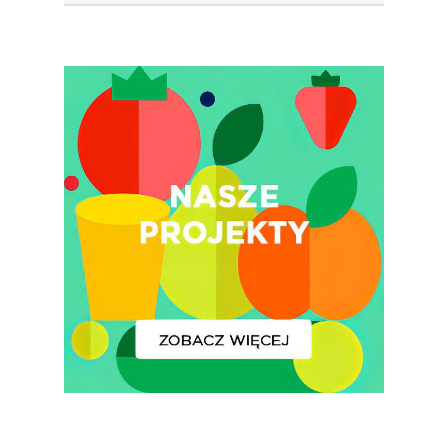
Lub Soku
Certyfikowany Prod
Narodowe Badania
Konsumpcji Warzyw 
Owoców
Nutriscore Fakty
Federacja Branżowy
Związków Producen
Rolnych – Ziemniaki
Jedz Owoce I Warzy
Nich Największa Moc
Skrywa!
Festiwal Młody Polsk
Ziemniak