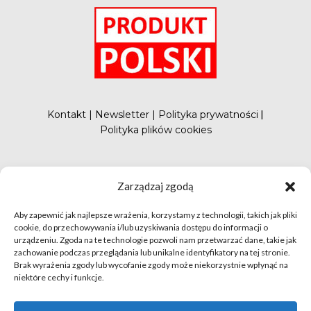
Kontakt
|
Newsletter
|
Polityka prywatności
|
Polityka plików cookies
#FunduszePromocji
Zarządzaj zgodą
Aby zapewnić jak najlepsze wrażenia, korzystamy z technologii, takich jak pliki
cookie, do przechowywania i/lub uzyskiwania dostępu do informacji o
urządzeniu. Zgoda na te technologie pozwoli nam przetwarzać dane, takie jak
zachowanie podczas przeglądania lub unikalne identyfikatory na tej stronie.
Brak wyrażenia zgody lub wycofanie zgody może niekorzystnie wpłynąć na
niektóre cechy i funkcje.
© apetytnapolskie.com 2019 – KUPS; Wszystkie prawa
zastrzeżone | realizacja
Hillnet