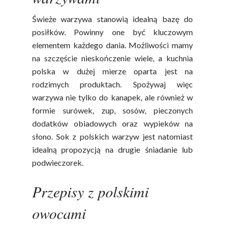
Świeże warzywa stanowią idealną bazę do
posiłków. Powinny one być kluczowym
elementem każdego dania. Możliwości mamy
na szczęście nieskończenie wiele, a kuchnia
polska w dużej mierze oparta jest na
rodzimych produktach. Spożywaj więc
warzywa nie tylko do kanapek, ale również w
formie surówek, zup, sosów, pieczonych
dodatków obiadowych oraz wypieków na
słono. Sok z polskich warzyw jest natomiast
Polskie
idealną propozycją na drugie śniadanie lub
Warzywa I
podwieczorek.
Owoce
Przepisy z polskimi
Soki Owocow
Baza Warzyw I Owo
owocami
Warzywne
Kalendarz Warzyw I