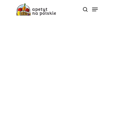
Tag
ciasto - Polskie zdrowe
bio sezonowe warzywa
owoce soki przetwory |
ApetytNaPolskie