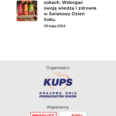
sokach. Wzbogać
Ziemniak
swoją wiedzę i zdrowie
Jemy Eko Warzywa I
w Światowy Dzień
Soku.
Owoce
30 maja 2024
Polskie Forum Żywn
Ekologicznej
Chrup Owoce, Jedz
Warzywa – To Na Zd
Świetnie Wpływa
Organizator:
Warzywa I Owoce Da
Super Moce
Good Move
Związek Zawodowy
Rolników Ojczyzna
Wspieramy:
Branża