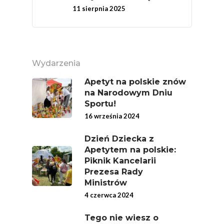
11 sierpnia 2025
5 Porcji Warzyw, O
Lub Soku
Certyfikowany Prod
Narodowe Badania
Wydarzenia
Konsumpcji Warzyw 
Apetyt na polskie znów
Owoców
na Narodowym Dniu
Sportu!
Nutriscore Fakty
16 września 2024
Federacja Branżowy
Dzień Dziecka z
Związków Producen
Apetytem na polskie:
Rolnych – Ziemniaki
Piknik Kancelarii
Prezesa Rady
Jedz Owoce I Warzy
Ministrów
Nich Największa Moc
4 czerwca 2024
Skrywa!
Festiwal Młody Polsk
Tego nie wiesz o