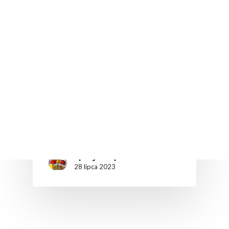
Poradnik zdrowia
Wciśnij enter żeby wyszukać lub ESC żeby
zamknąć
Warzywa liściaste. Jak je jeść i
dlaczego warto?
Warzywa liściaste, takie jak sałata,
roszponka, rukola, szpinak, czy
jarmuż to niezwykle zdrowe
propozycje, do spożycia o każdej
porze roku. Mają w sobie mnóstwo
wartości…
apetyt na polskie
28 lipca 2023