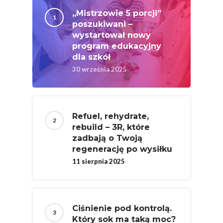
Warzywne
„Mistrzowie 5 porcji”
Kalendarz Warzyw I
poszukiwani –
Owoców
wystartował nowy
Poradnik
Fakty O Sokach
program edukacyjny
Zdrowia
Jakość Soków
dla szkół
30 września 2025
Sok Jako Porcja
Przepisy
Dietetyczne ABC
Składniki Odżywcze
Okiem Eksperta
Program
Sokach
Uroda
Refuel, rehydrate,
Edukacyjny
Biodostępność Sok
rebuild – 3R, które
Współpraca Z Influe
zadbają o Twoją
Projekty
Efekt Metaboliczny 
regenerację po wysiłku
11 sierpnia 2025
Naturalnie, Że Jabłk
MOC POLSKICH Wa
# Wybieram POLSKI
Ciśnienie pod kontrolą.
Jabłka
Który sok ma taką moc?