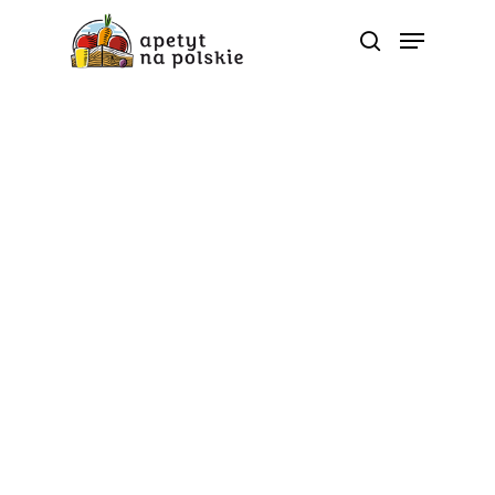
Tag
cykoria - Polskie zdrowe
bio sezonowe warzywa
owoce soki przetwory |
ApetytNaPolskie
5 porcji
Okiem eksperta