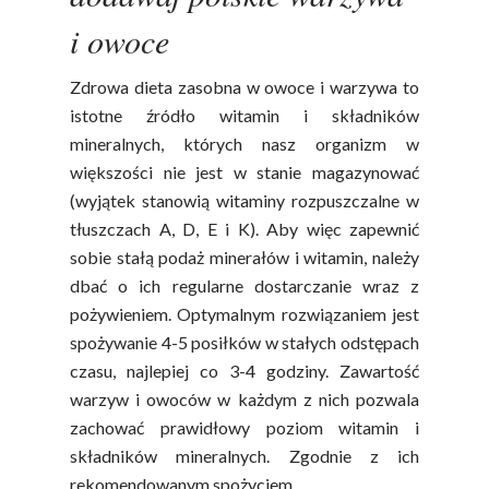
i owoce
Zdrowa dieta zasobna w owoce i warzywa to
istotne źródło witamin i składników
mineralnych, których nasz organizm w
większości nie jest w stanie magazynować
(wyjątek stanowią witaminy rozpuszczalne w
Polskie
tłuszczach A, D, E i K). Aby więc zapewnić
Warzywa I
sobie stałą podaż minerałów i witamin, należy
dbać o ich regularne dostarczanie wraz z
Owoce
pożywieniem. Optymalnym rozwiązaniem jest
spożywanie 4-5 posiłków w stałych odstępach
Soki Owocow
Baza Warzyw I Owo
czasu, najlepiej co 3-4 godziny. Zawartość
Warzywne
Kalendarz Warzyw I
warzyw i owoców w każdym z nich pozwala
Owoców
zachować prawidłowy poziom witamin i
Poradnik
Fakty O Sokach
składników mineralnych. Zgodnie z ich
Zdrowia
Jakość Soków
rekomendowanym spożyciem.