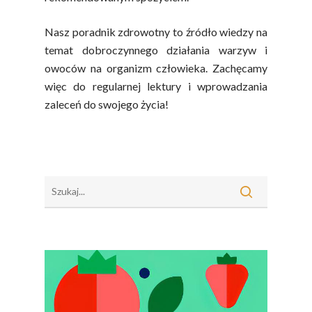
Sok Jako Porcja
Przepisy
Dietetyczne ABC
Nasz poradnik zdrowotny to źródło wiedzy na
Składniki Odżywcze
temat dobroczynnego działania warzyw i
Okiem Eksperta
Program
Sokach
owoców na organizm człowieka. Zachęcamy
Uroda
Edukacyjny
więc do regularnej lektury i wprowadzania
Biodostępność Sok
Współpraca Z Influe
zaleceń do swojego życia!
Projekty
Efekt Metaboliczny 
Naturalnie, Że Jabłk
MOC POLSKICH Wa
# Wybieram POLSKI
Jabłka
5 Porcji Warzyw, O
Lub Soku
Certyfikowany Prod