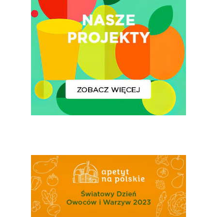
Narodowe Badania
Konsumpcji Warzyw 
Owoców
Nutriscore Fakty
Federacja Branżowy
Związków Producen
Rolnych – Ziemniaki
Jedz Owoce I Warzy
Nich Największa Moc
Skrywa!
Festiwal Młody Polsk
Ziemniak
Jemy Eko Warzywa I
Owoce
Polskie Forum Żywn