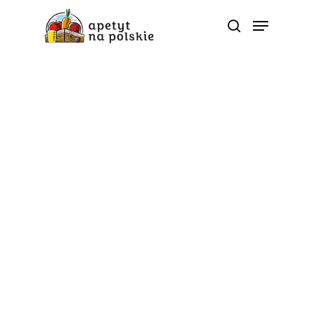
Tag
diebatyk - Polskie
zdrowe bio sezonowe
warzywa owoce soki
przetwory |
ApetytNaPolskie