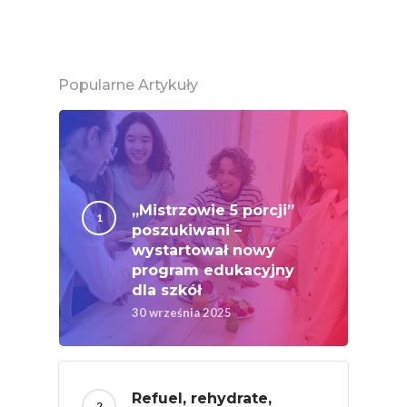
Ekologicznej
Chrup Owoce, Jedz
Warzywa – To Na Zd
Popularne Artykuły
Świetnie Wpływa
Warzywa I Owoce Da
Super Moce
Good Move
„Mistrzowie 5 porcji”
Związek Zawodowy
poszukiwani –
Rolników Ojczyzna
wystartował nowy
program edukacyjny
Branża
dla szkół
30 września 2025
Wydarzenia
Badania
Refuel, rehydrate,