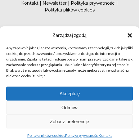
Kontakt
|
Newsletter
|
Polityka prywatności
|
Polityka plików cookies
#FunduszePromocji
Zarządzaj zgodą
Aby zapewnić jak najlepsze wrażenia, korzystamy z technologii, takich jak pliki
cookie, do przechowywania i/lub uzyskiwania dostępu do informacji o
urządzeniu. Zgoda na te technologie pozwoli nam przetwarzać dane, takie jak
zachowanie podczas przeglądania lub unikalne identyfikatory na tej stronie.
Brak wyrażenia zgody lub wycofanie zgody może niekorzystnie wpłynąć na
niektóre cechy i funkcje.
© apetytnapolskie.com 2019 – KUPS; Wszystkie prawa
zastrzeżone | realizacja
Hillnet
Akceptuję
O
Odmów
Zobacz preferencje
Polityka plików cookies
Polityka prywatności
Kontakt