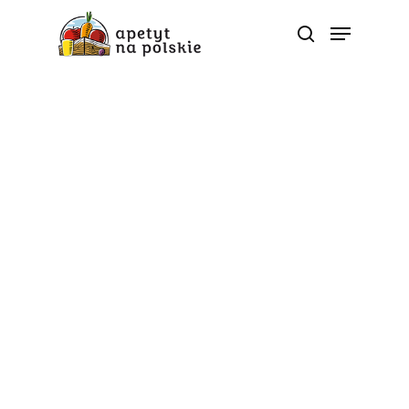
Tag
dziedzictwo kulinarne -
Polskie zdrowe bio
sezonowe warzywa
owoce soki przetwory |
ApetytNaPolskie