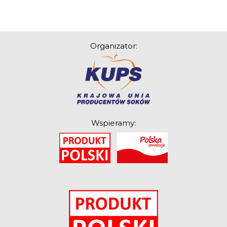
Good Move
Związek Zawodowy
Rolników Ojczyzna
Organizator:
Branża
Wydarzenia
Badania
Wspieramy:
O