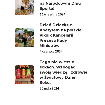
na Narodowym Dniu
Jedz Owoce I Warzy
Sportu!
Nich Największa Moc
16 września 2024
Skrywa!
Dzień Dziecka z
Festiwal Młody Polsk
Apetytem na polskie:
Piknik Kancelarii
Ziemniak
Prezesa Rady
Jemy Eko Warzywa I
Ministrów
Owoce
4 czerwca 2024
Polskie Forum Żywn
Tego nie wiesz o
Ekologicznej
sokach. Wzbogać
swoją wiedzę i zdrowie
Chrup Owoce, Jedz
w Światowy Dzień
Warzywa – To Na Zd
Soku.
Świetnie Wpływa
30 maja 2024
Warzywa I Owoce Da
Super Moce