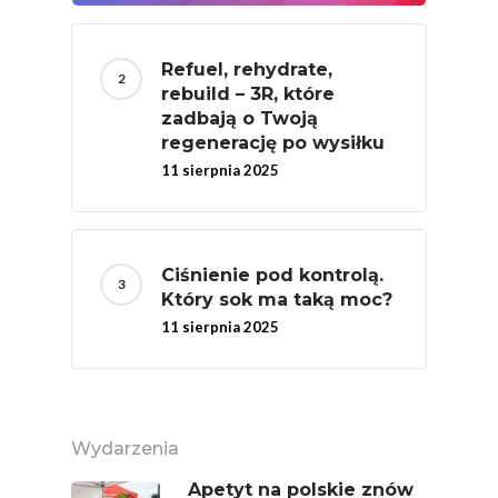
Naturalnie, Że Jabłk
MOC POLSKICH Wa
Refuel, rehydrate,
rebuild – 3R, które
# Wybieram POLSKI
zadbają o Twoją
Jabłka
regenerację po wysiłku
11 sierpnia 2025
5 Porcji Warzyw, O
Lub Soku
Certyfikowany Prod
Ciśnienie pod kontrolą.
Narodowe Badania
Który sok ma taką moc?
Konsumpcji Warzyw 
11 sierpnia 2025
Owoców
Nutriscore Fakty
Federacja Branżowy
Wydarzenia
Związków Producen
Apetyt na polskie znów
Rolnych – Ziemniaki