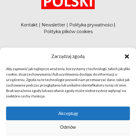
Kontakt
|
Newsletter
|
Polityka prywatności
|
Polityka plików cookies
#FunduszePromocji
Zarządzaj zgodą
Aby zapewnić jak najlepsze wrażenia, korzystamy z technologii, takich jak pliki
cookie, do przechowywania i/lub uzyskiwania dostępu do informacji o
urządzeniu. Zgoda na te technologie pozwoli nam przetwarzać dane, takie jak
zachowanie podczas przeglądania lub unikalne identyfikatory na tej stronie.
Brak wyrażenia zgody lub wycofanie zgody może niekorzystnie wpłynąć na
niektóre cechy i funkcje.
© apetytnapolskie.com 2019 – KUPS; Wszystkie prawa
zastrzeżone | realizacja
Hillnet
Akceptuję
O
Odmów