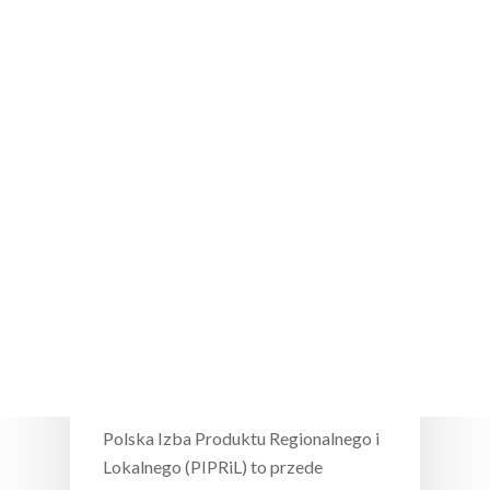
Wciśnij enter żeby wyszukać lub ESC żeby
zamknąć
Branża
Izabella Byszewska – Polska ma
ogromny potencjał dziedzictwa
kulinarnego
Polska Izba Produktu Regionalnego i
Lokalnego (PIPRiL) to przede