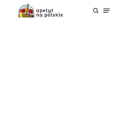
Tag
indywidualne podejście -
Polskie zdrowe bio
sezonowe warzywa
owoce soki przetwory |
ApetytNaPolskie