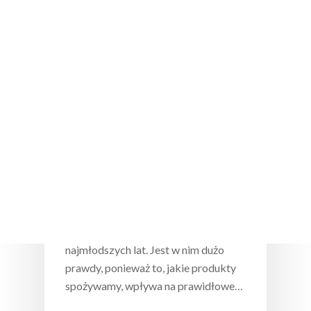
Wciśnij enter żeby wyszukać lub ESC żeby
zamknąć
Okiem eksperta
Czy istnieje dieta idealna?
Jesteś tym, co jesz – takie popularne
przysłowie słyszymy od
najmłodszych lat. Jest w nim dużo
prawdy, ponieważ to, jakie produkty
spożywamy, wpływa na prawidłowe…