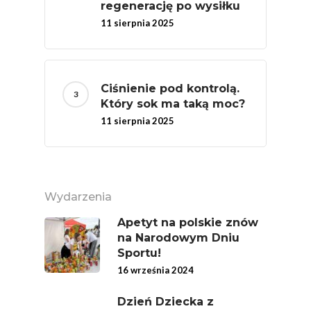
MOC POLSKICH Wa
regenerację po wysiłku
11 sierpnia 2025
# Wybieram POLSKI
Jabłka
5 Porcji Warzyw, O
Ciśnienie pod kontrolą.
Lub Soku
Który sok ma taką moc?
Certyfikowany Prod
11 sierpnia 2025
Narodowe Badania
Konsumpcji Warzyw 
Owoców
Wydarzenia
Nutriscore Fakty
Apetyt na polskie znów
Federacja Branżowy
na Narodowym Dniu
Związków Producen
Sportu!
Rolnych – Ziemniaki
16 września 2024
Jedz Owoce I Warzy
Dzień Dziecka z