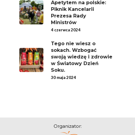
Nich Największa Moc
Apetytem na polskie:
Skrywa!
Piknik Kancelarii
Prezesa Rady
Festiwal Młody Polsk
Ministrów
Ziemniak
4 czerwca 2024
Jemy Eko Warzywa I
Tego nie wiesz o
Owoce
sokach. Wzbogać
swoją wiedzę i zdrowie
Polskie Forum Żywn
w Światowy Dzień
Ekologicznej
Soku.
Chrup Owoce, Jedz
30 maja 2024
Warzywa – To Na Zd
Świetnie Wpływa
Warzywa I Owoce Da
Super Moce
Good Move
Organizator: