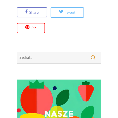
Nich Największa Moc
Skrywa!
Share
Tweet
Festiwal Młody Polsk
Ziemniak
Pin
Jemy Eko Warzywa I
Owoce
Polskie Forum Żywn
Ekologicznej
Chrup Owoce, Jedz
Warzywa – To Na Zd
Świetnie Wpływa
Warzywa I Owoce Da
Super Moce
Good Move