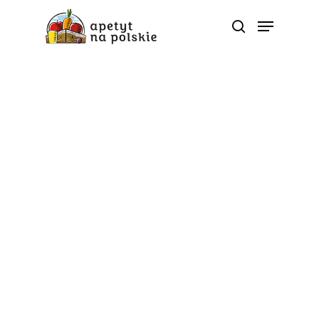
Okiem eksperta
Czy istnieje dieta
idealna?
Od
apetyt na polskie
Jesteś tym, co jesz – takie popularne