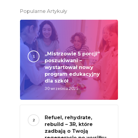
Popularne Artykuły
„Mistrzowie 5 porcji”
poszukiwani –
wystartował nowy
program edukacyjny
dla szkół
30 września 2025
Refuel, rehydrate,
rebuild – 3R, które
zadbają o Twoją
regenerację po wysiłku