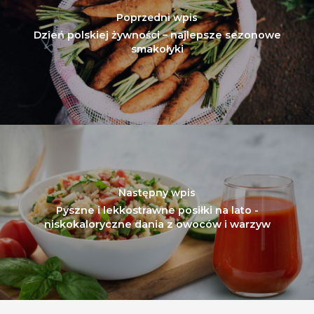
Poprzedni wpis
Dzień polskiej żywności – najlepsze sezonowe
smakołyki
Następny wpis
Pyszne i lekkostrawne posiłki na lato -
niskokaloryczne dania z owoców i warzyw