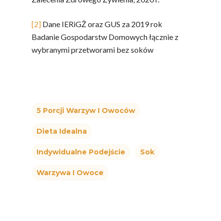
MOC POLSKICH Wa
# Wybieram POLSKI
[2]
Dane IERiGŻ oraz GUS za 2019 rok
Jabłka
Badanie Gospodarstw Domowych łącznie z
wybranymi przetworami bez soków
5 Porcji Warzyw, O
Lub Soku
Certyfikowany Prod
Narodowe Badania
5 Porcji Warzyw I Owoców
Konsumpcji Warzyw 
Owoców
Dieta Idealna
Nutriscore Fakty
Indywidualne Podejście
Sok
Federacja Branżowy
Warzywa I Owoce
Związków Producen
Rolnych – Ziemniaki
Jedz Owoce I Warzy