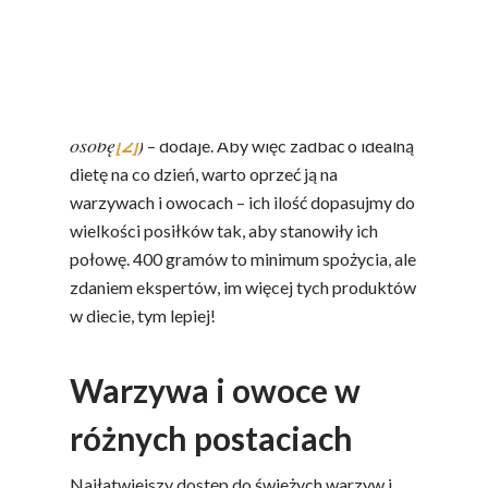
informacji na temat roli warzyw i owoców
w zbilansowanej diecie, Polacy wciąż
spożywają ich niewystarczającą ilość (ok.
280 g na osobę w ciągu dnia z
rekomendowanych minimum 400 g na
osobę
)
[2]
– dodaje. Aby więc zadbać o idealną
dietę na co dzień, warto oprzeć ją na
warzywach i owocach – ich ilość dopasujmy do
wielkości posiłków tak, aby stanowiły ich
połowę. 400 gramów to minimum spożycia, ale
zdaniem ekspertów, im więcej tych produktów
w diecie, tym lepiej!
Warzywa i owoce w
różnych postaciach
Najłatwiejszy dostęp do świeżych warzyw i