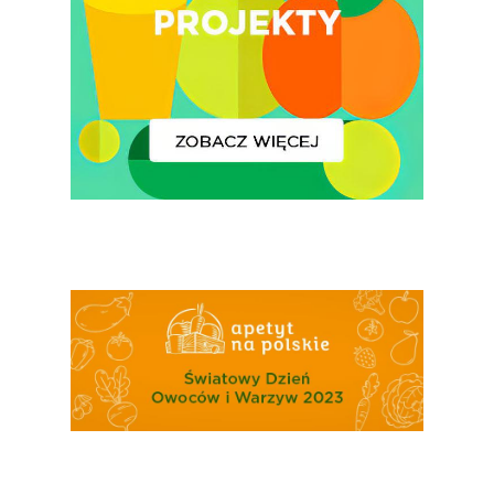
Związek Zawodowy
Rolników Ojczyzna
Branża
Wydarzenia
Badania