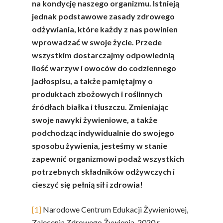
Warzywa I
na kondycję naszego organizmu. Istnieją
Owoce
jednak podstawowe zasady zdrowego
odżywiania, które każdy z nas powinien
Soki Owocow
Baza Warzyw I Owo
wprowadzać w swoje życie. Przede
Warzywne
wszystkim dostarczajmy odpowiednią
Kalendarz Warzyw I
ilość warzyw i owoców do codziennego
Owoców
Poradnik
Fakty O Sokach
jadłospisu, a także pamiętajmy o
produktach zbożowych i roślinnych
Zdrowia
Jakość Soków
źródłach białka i tłuszczu. Zmieniając
Sok Jako Porcja
Przepisy
swoje nawyki żywieniowe, a także
Dietetyczne ABC
podchodząc indywidualnie do swojego
Składniki Odżywcze
Okiem Eksperta
Program
sposobu żywienia, jesteśmy w stanie
Sokach
Uroda
zapewnić organizmowi podaż wszystkich
Edukacyjny
Biodostępność Sok
potrzebnych składników odżywczych i
Współpraca Z Influe
Projekty
cieszyć się pełnią sił i zdrowia!
Efekt Metaboliczny 
Naturalnie, Że Jabłk
[1]
Narodowe Centrum Edukacji Żywieniowej,
Zalecenia Zdrowego Żywienia, 2020 r.