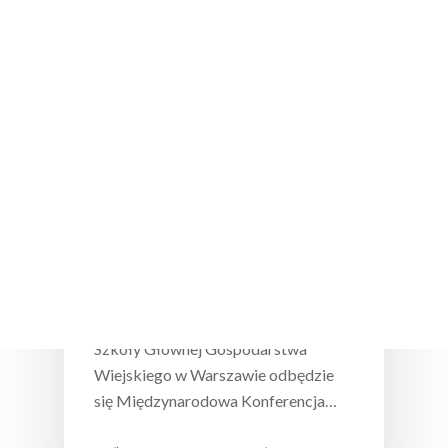
Wciśnij enter żeby wyszukać lub ESC żeby
zamknąć
Wydarzenia
Zapowiedź Międzynarodowej
Konferencji Naukowej PTNŻ na
temat „Żywienie a jakość życia
osób starszych”
W dniach 23-24 czerwca 2021, w
formie hybrydowej tj. online oraz
stacjonarnie w Centrum Wodnym
Szkoły Głównej Gospodarstwa
Wiejskiego w Warszawie odbędzie
się Międzynarodowa Konferencja…