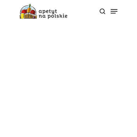
Tag
jakość życia - Polskie
zdrowe bio sezonowe
warzywa owoce soki
przetwory |
ApetytNaPolskie