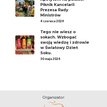
Piknik Kancelarii
Skrywa!
Prezesa Rady
Festiwal Młody Polsk
Ministrów
Ziemniak
4 czerwca 2024
Jemy Eko Warzywa I
Tego nie wiesz o
Owoce
sokach. Wzbogać
swoją wiedzę i zdrowie
Polskie Forum Żywn
w Światowy Dzień
Ekologicznej
Soku.
30 maja 2024
Chrup Owoce, Jedz
Warzywa – To Na Zd
Świetnie Wpływa
Warzywa I Owoce Da
Super Moce
Good Move
Organizator:
Związek Zawodowy