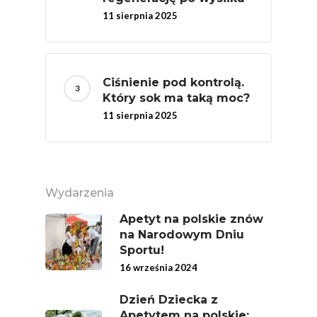
11 sierpnia 2025
# Wybieram POLSKI
Jabłka
5 Porcji Warzyw, O
Ciśnienie pod kontrolą.
Lub Soku
Który sok ma taką moc?
Certyfikowany Prod
11 sierpnia 2025
Narodowe Badania
Konsumpcji Warzyw 
Owoców
Wydarzenia
Nutriscore Fakty
Apetyt na polskie znów
Federacja Branżowy
na Narodowym Dniu
Związków Producen
Sportu!
Rolnych – Ziemniaki
16 września 2024
Jedz Owoce I Warzy
Dzień Dziecka z
Nich Największa Moc
Apetytem na polskie: