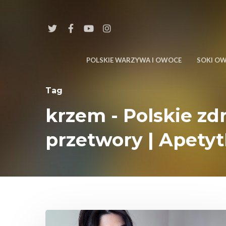
POLSKIE WARZYWA I OWOCE
SOKI O
Tag
krzem - Polskie z
przetwory | Apety