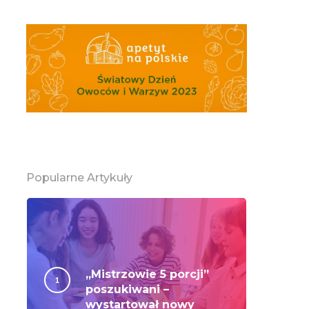
Popularne Artykuły
„Mistrzowie 5 porcji”
poszukiwani –
wystartował nowy