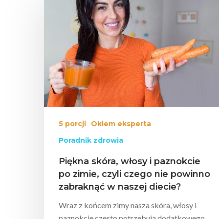
Wciśnij enter żeby wyszukać lub ESC żeby za
5 porcji
Okiem eksperta
Poradnik zdrowia
Piękna skóra, włosy i paznokcie
po zimie, czyli czego nie powinno
zabraknąć w naszej diecie?
Wraz z końcem zimy nasza skóra, włosy i
paznokcie często potrzebują dodatkowego