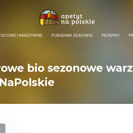
WOCOWE I WARZYWNE
PORADNIK ZDROWIA
PRZEPISY
P
drowe bio sezonowe war
tNaPolskie