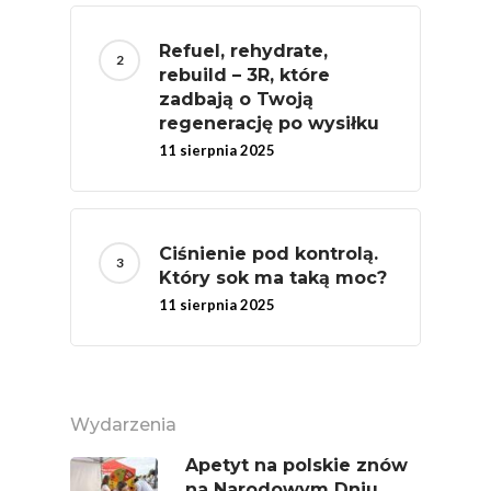
Naturalnie, Że Jabłk
Refuel, rehydrate,
MOC POLSKICH Wa
rebuild – 3R, które
zadbają o Twoją
# Wybieram POLSKI
regenerację po wysiłku
Jabłka
11 sierpnia 2025
5 Porcji Warzyw, O
Lub Soku
Certyfikowany Prod
Ciśnienie pod kontrolą.
Który sok ma taką moc?
Narodowe Badania
11 sierpnia 2025
Konsumpcji Warzyw 
Owoców
Nutriscore Fakty
Federacja Branżowy
Wydarzenia
Związków Producen
Apetyt na polskie znów
Rolnych – Ziemniaki
na Narodowym Dniu