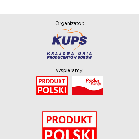
Good Move
Związek Zawodowy
Organizator:
Rolników Ojczyzna
Branża
Wydarzenia
Badania
Wspieramy:
O