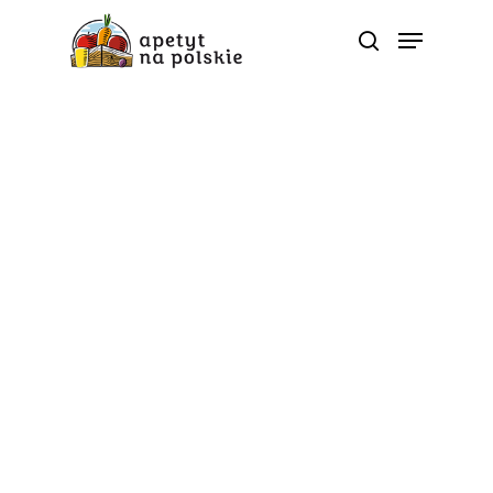
Tag
międzynarodowy dzień
młodzieży - Polskie
zdrowe bio sezonowe
warzywa owoce soki
przetwory |
ApetytNaPolskie