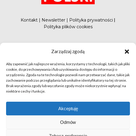
Kontakt
|
Newsletter
|
Polityka prywatności
|
Polityka plików cookies
#FunduszePromocji
Zarządzaj zgodą
Aby zapewnić jak najlepsze wrażenia, korzystamy z technologii, takich jak pliki
cookie, do przechowywania i/lub uzyskiwania dostępu do informacji o
urządzeniu. Zgoda na te technologie pozwoli nam przetwarzać dane, takie jak
zachowanie podczas przeglądania lub unikalne identyfikatory na tej stronie.
Brak wyrażenia zgody lub wycofanie zgody może niekorzystnie wpłynąć na
niektóre cechy i funkcje.
© apetytnapolskie.com 2019 – KUPS; Wszystkie prawa
zastrzeżone | realizacja
Hillnet
Akceptuję
O
Odmów
Zobacz preferencje