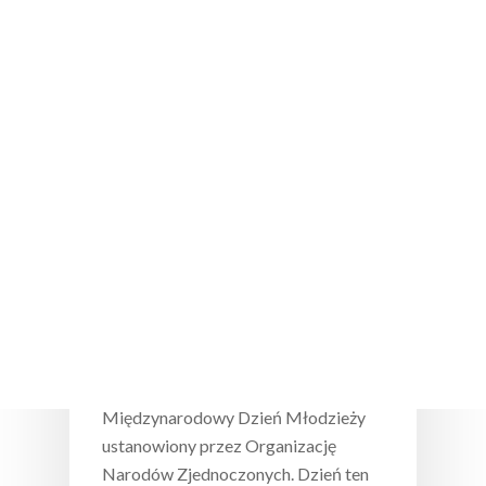
Wciśnij enter żeby wyszukać lub ESC żeby
zamknąć
Wydarzenia
Międzynarodowy Dzień Młodzieży
– przepis na wieczną młodość
12 sierpnia obchodzimy
Międzynarodowy Dzień Młodzieży
ustanowiony przez Organizację
Narodów Zjednoczonych. Dzień ten