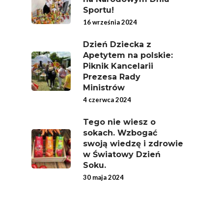
Sportu!
Jedz Owoce I Warzy
16 września 2024
Nich Największa Moc
Skrywa!
Dzień Dziecka z
Apetytem na polskie:
Festiwal Młody Polsk
Piknik Kancelarii
Ziemniak
Prezesa Rady
Ministrów
Jemy Eko Warzywa I
4 czerwca 2024
Owoce
Polskie Forum Żywn
Tego nie wiesz o
sokach. Wzbogać
Ekologicznej
swoją wiedzę i zdrowie
Chrup Owoce, Jedz
w Światowy Dzień
Warzywa – To Na Zd
Soku.
Świetnie Wpływa
30 maja 2024
Warzywa I Owoce Da
Super Moce