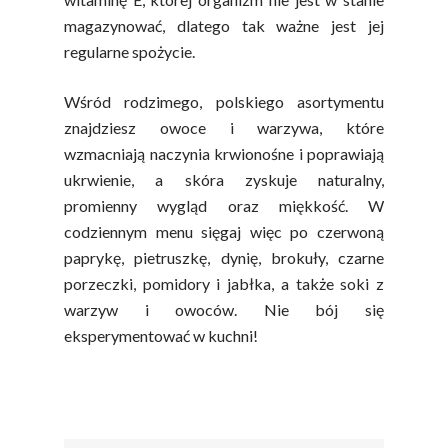
magazynować, dlatego tak ważne jest jej
regularne spożycie.
Polskie
Wśród rodzimego, polskiego asortymentu
Warzywa I
znajdziesz owoce i warzywa, które
Owoce
wzmacniają naczynia krwionośne i poprawiają
ukrwienie, a skóra zyskuje naturalny,
Soki Owocow
Baza Warzyw I Owo
promienny wygląd oraz miękkość. W
Warzywne
Kalendarz Warzyw I
codziennym menu sięgaj więc po czerwoną
Owoców
paprykę, pietruszkę, dynię, brokuły, czarne
Poradnik
Fakty O Sokach
porzeczki, pomidory i jabłka, a także soki z
Zdrowia
Jakość Soków
warzyw i owoców. Nie bój się
eksperymentować w kuchni!
Sok Jako Porcja
Przepisy
Dietetyczne ABC
Składniki Odżywcze
Okiem Eksperta
Program
Sokach
Uroda
Edukacyjny