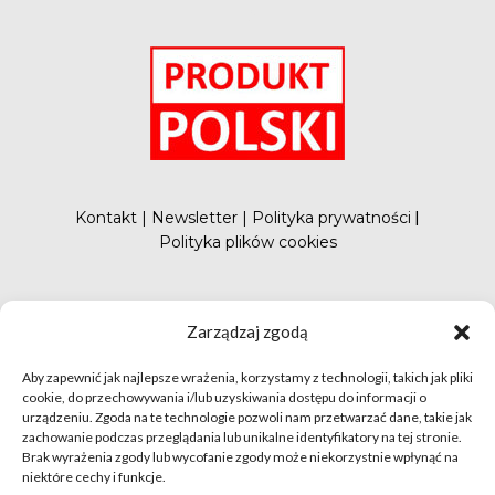
O
Kontakt
|
Newsletter
|
Polityka prywatności
|
Polityka plików cookies
#FunduszePromocji
Zarządzaj zgodą
Aby zapewnić jak najlepsze wrażenia, korzystamy z technologii, takich jak pliki
cookie, do przechowywania i/lub uzyskiwania dostępu do informacji o
urządzeniu. Zgoda na te technologie pozwoli nam przetwarzać dane, takie jak
zachowanie podczas przeglądania lub unikalne identyfikatory na tej stronie.
Brak wyrażenia zgody lub wycofanie zgody może niekorzystnie wpłynąć na
niektóre cechy i funkcje.
© apetytnapolskie.com 2019 – KUPS; Wszystkie prawa