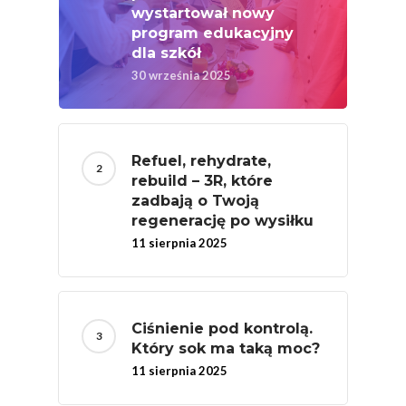
wystartował nowy
Warzywa I Owoce Da
program edukacyjny
Super Moce
dla szkół
Good Move
30 września 2025
Związek Zawodowy
Rolników Ojczyzna
Refuel, rehydrate,
Branża
rebuild – 3R, które
Wydarzenia
zadbają o Twoją
regenerację po wysiłku
Badania
11 sierpnia 2025
Ciśnienie pod kontrolą.
Który sok ma taką moc?
11 sierpnia 2025