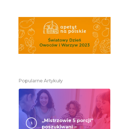
Federacja Branżowy
Związków Producen
Rolnych – Ziemniaki
Jedz Owoce I Warzy
Nich Największa Moc
Skrywa!
Festiwal Młody Polsk
Ziemniak
Jemy Eko Warzywa I
Owoce
Popularne Artykuły
Polskie Forum Żywn
Ekologicznej
Chrup Owoce, Jedz
Warzywa – To Na Zd
„Mistrzowie 5 porcji”
Świetnie Wpływa
poszukiwani –