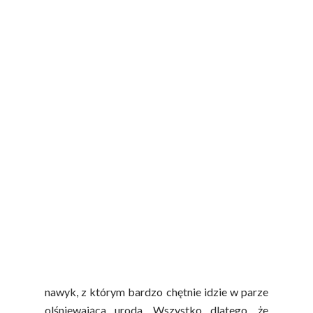
rezultaty oraz poprawić samopoczucie. Poza
dobrymi kremami warto więc zadbać również
o prawidłowo zbilansowaną, codzienną dietę.
Nie bez powodu w znanym powiedzeniu
„Jesteś tym, co jesz” kładziemy nacisk na
żywienie, o czym przekonali się już wszyscy
miłośnicy polskich owoców i warzyw. Dołącz
do ich szczęśliwego grona!
Piękna i zdrowa cera –
polskie warzywa i owoce
w służbie urody
Regularne spożywanie owoców i warzyw to
nawyk, z którym bardzo chętnie idzie w parze
olśniewająca uroda. Wszystko dlatego, że