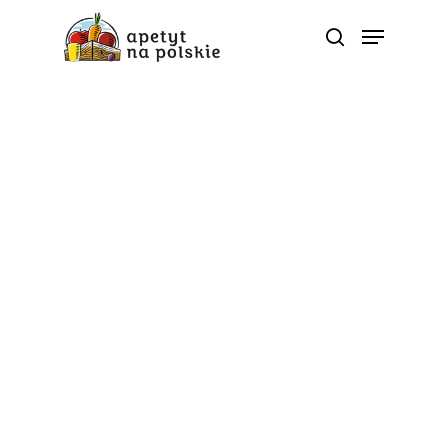
Tag
międzynarodowy dzień
urody - Polskie zdrowe
bio sezonowe warzywa
owoce soki przetwory |
ApetytNaPolskie