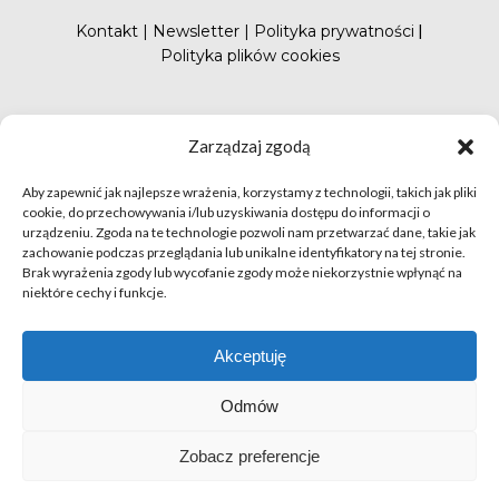
Kontakt
|
Newsletter
|
Polityka prywatności
|
Polityka plików cookies
#FunduszePromocji
Zarządzaj zgodą
Aby zapewnić jak najlepsze wrażenia, korzystamy z technologii, takich jak pliki
cookie, do przechowywania i/lub uzyskiwania dostępu do informacji o
urządzeniu. Zgoda na te technologie pozwoli nam przetwarzać dane, takie jak
zachowanie podczas przeglądania lub unikalne identyfikatory na tej stronie.
Brak wyrażenia zgody lub wycofanie zgody może niekorzystnie wpłynąć na
niektóre cechy i funkcje.
© apetytnapolskie.com 2019 – KUPS; Wszystkie prawa
zastrzeżone | realizacja
Hillnet
Akceptuję
O
Odmów
Zobacz preferencje