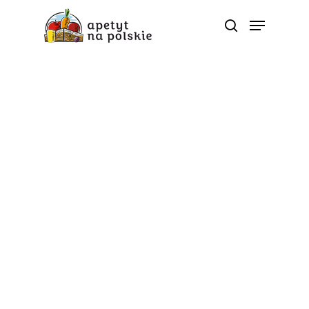
Tag
NIZP-PZH - Polskie
zdrowe bio sezonowe
warzywa owoce soki
przetwory |
ApetytNaPolskie