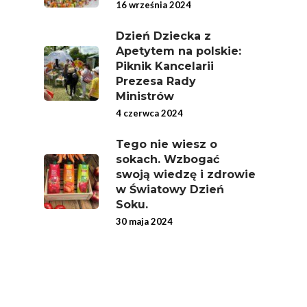
Jedz Owoce I Warzy
16 września 2024
Nich Największa Moc
Dzień Dziecka z
Skrywa!
Apetytem na polskie:
Piknik Kancelarii
Festiwal Młody Polsk
Prezesa Rady
Ziemniak
Ministrów
Jemy Eko Warzywa I
4 czerwca 2024
Owoce
Tego nie wiesz o
Polskie Forum Żywn
sokach. Wzbogać
Ekologicznej
swoją wiedzę i zdrowie
w Światowy Dzień
Chrup Owoce, Jedz
Soku.
Warzywa – To Na Zd
30 maja 2024
Świetnie Wpływa
Warzywa I Owoce Da
Super Moce
Good Move