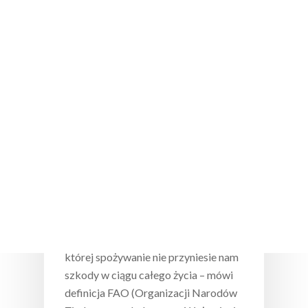
Wciśnij enter żeby wyszukać lub ESC żeby
zamknąć
Okiem eksperta
Bezpieczna żywność, czyli jaka?
Wywiad z Dr Jackiem
Postupolskim, NIZP
Żywność bezpieczna to żywność,
której spożywanie nie przyniesie nam
szkody w ciągu całego życia – mówi
definicja FAO (Organizacji Narodów