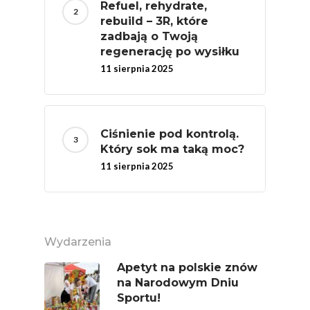
Refuel, rehydrate,
rebuild – 3R, które
MOC POLSKICH Wa
zadbają o Twoją
# Wybieram POLSKI
regenerację po wysiłku
Jabłka
11 sierpnia 2025
5 Porcji Warzyw, O
Lub Soku
Ciśnienie pod kontrolą.
Certyfikowany Prod
Który sok ma taką moc?
Narodowe Badania
11 sierpnia 2025
Konsumpcji Warzyw 
Owoców
Nutriscore Fakty
Wydarzenia
Federacja Branżowy
Apetyt na polskie znów
Związków Producen
na Narodowym Dniu
Rolnych – Ziemniaki
Sportu!