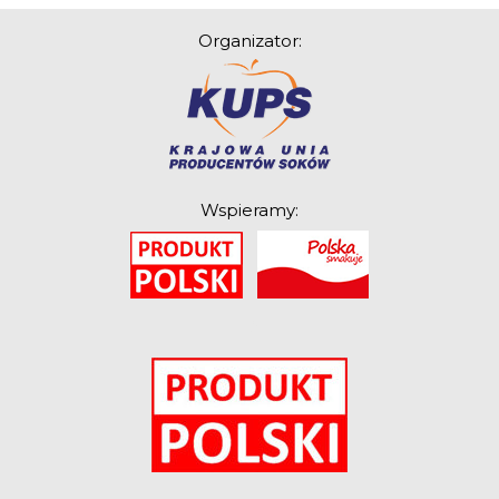
Związek Zawodowy
Organizator:
Rolników Ojczyzna
Branża
Wydarzenia
Badania
Wspieramy:
O