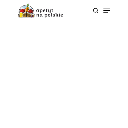
Tag
pietruszka - Polskie
zdrowe bio sezonowe
warzywa owoce soki
przetwory |
ApetytNaPolskie