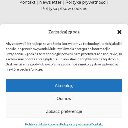
Kontakt
|
Newsletter
|
Polityka prywatności
|
Polityka plików cookies
#FunduszePromocji
Zarządzaj zgodą
Aby zapewnić jak najlepsze wrażenia, korzystamy z technologii, takich jak pliki
cookie, do przechowywania i/lub uzyskiwania dostępu do informacji o
urządzeniu. Zgoda na te technologie pozwoli nam przetwarzać dane, takie jak
zachowanie podczas przeglądania lub unikalne identyfikatory na tej stronie.
Brak wyrażenia zgody lub wycofanie zgody może niekorzystnie wpłynąć na
niektóre cechy i funkcje.
© apetytnapolskie.com 2019 – KUPS; Wszystkie prawa
zastrzeżone | realizacja
Hillnet
Akceptuję
O
Odmów
Zobacz preferencje
Polityka plików cookies
Polityka prywatności
Kontakt