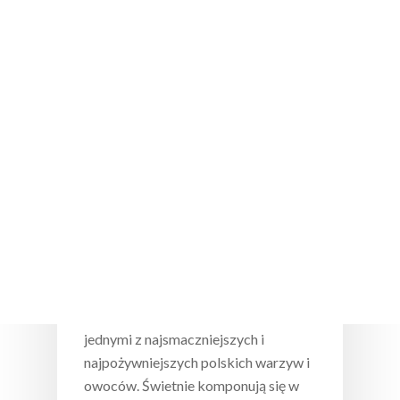
Wciśnij enter żeby wyszukać lub ESC żeby
zamknąć
Dietetyczne ABC
Warzywa korzeniowe w zimowym
menu
Warzywa korzeniowe (marchew,
seler, pietruszka, burak ćwikłowy) są
jednymi z najsmaczniejszych i
najpożywniejszych polskich warzyw i
owoców. Świetnie komponują się w