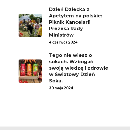
Nich Największa Moc
Dzień Dziecka z
Skrywa!
Apetytem na polskie:
Piknik Kancelarii
Festiwal Młody Polsk
Prezesa Rady
Ziemniak
Ministrów
4 czerwca 2024
Jemy Eko Warzywa I
Owoce
Tego nie wiesz o
sokach. Wzbogać
Polskie Forum Żywn
swoją wiedzę i zdrowie
Ekologicznej
w Światowy Dzień
Soku.
Chrup Owoce, Jedz
30 maja 2024
Warzywa – To Na Zd
Świetnie Wpływa
Warzywa I Owoce Da
Super Moce
Good Move