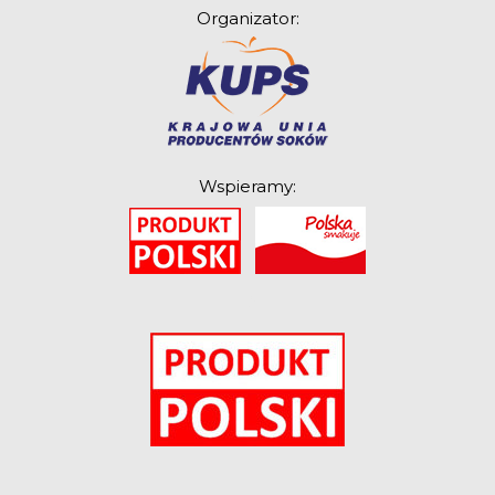
Organizator:
Związek Zawodowy
Rolników Ojczyzna
Branża
Wydarzenia
Badania
Wspieramy:
O