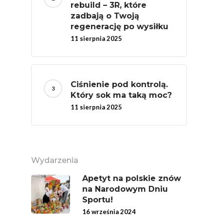
rebuild – 3R, które
MOC POLSKICH Wa
zadbają o Twoją
regenerację po wysiłku
# Wybieram POLSKI
11 sierpnia 2025
Jabłka
5 Porcji Warzyw, O
Lub Soku
Ciśnienie pod kontrolą.
Certyfikowany Prod
Który sok ma taką moc?
11 sierpnia 2025
Narodowe Badania
Konsumpcji Warzyw 
Owoców
Nutriscore Fakty
Wydarzenia
Federacja Branżowy
Apetyt na polskie znów
Związków Producen
na Narodowym Dniu
Rolnych – Ziemniaki
Sportu!
16 września 2024
Jedz Owoce I Warzy