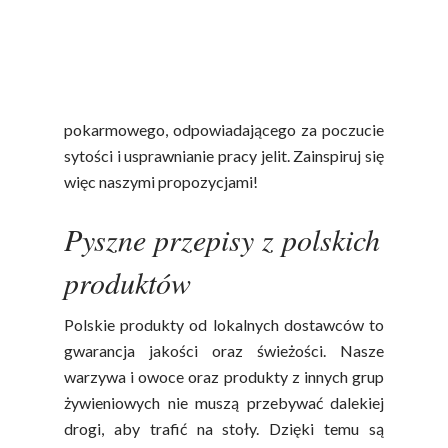
poeksperymentować i otworzyć się na nowe
smaki. Potrawy z polskimi warzywami i
owocami są dostarczają wielu witamin i
składników mineralnych, a także błonnika
pokarmowego, odpowiadającego za poczucie
sytości i usprawnianie pracy jelit. Zainspiruj się
więc naszymi propozycjami!
Pyszne przepisy z polskich
produktów
Polskie produkty od lokalnych dostawców to
gwarancja jakości oraz świeżości. Nasze
warzywa i owoce oraz produkty z innych grup
żywieniowych nie muszą przebywać dalekiej
drogi, aby trafić na stoły. Dzięki temu są