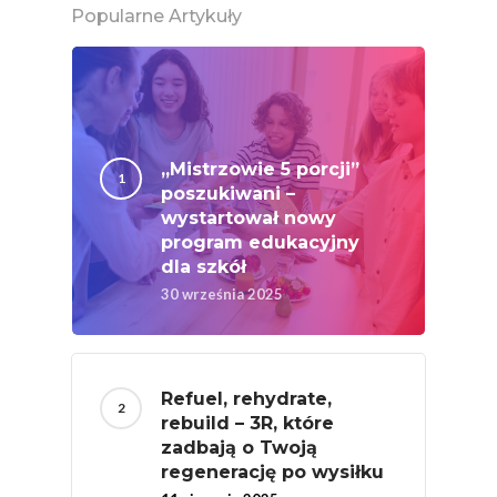
Rolników Ojczyzna
Popularne Artykuły
Branża
Wydarzenia
Badania
„Mistrzowie 5 porcji”
poszukiwani –
wystartował nowy
program edukacyjny
dla szkół
30 września 2025
Refuel, rehydrate,
rebuild – 3R, które
zadbają o Twoją
regenerację po wysiłku