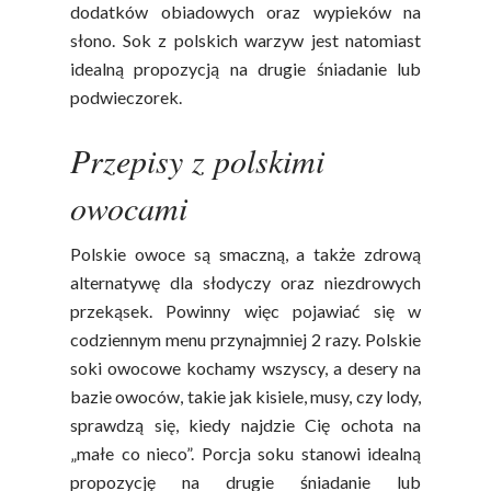
Owoce
dodatków obiadowych oraz wypieków na
słono. Sok z polskich warzyw jest natomiast
Soki Owocow
Baza Warzyw I Owo
idealną propozycją na drugie śniadanie lub
Warzywne
podwieczorek.
Kalendarz Warzyw I
Owoców
Poradnik
Przepisy z polskimi
Fakty O Sokach
Zdrowia
Jakość Soków
owocami
Sok Jako Porcja
Przepisy
Dietetyczne ABC
Polskie owoce są smaczną, a także zdrową
Składniki Odżywcze
Okiem Eksperta
alternatywę dla słodyczy oraz niezdrowych
Program
Sokach
przekąsek. Powinny więc pojawiać się w
Uroda
Edukacyjny
codziennym menu przynajmniej 2 razy. Polskie
Biodostępność Sok
Współpraca Z Influe
soki owocowe kochamy wszyscy, a desery na
Projekty
Efekt Metaboliczny 
bazie owoców, takie jak kisiele, musy, czy lody,
sprawdzą się, kiedy najdzie Cię ochota na
Naturalnie, Że Jabłk
„małe co nieco”. Porcja soku stanowi idealną
MOC POLSKICH Wa
propozycję na drugie śniadanie lub