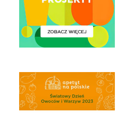
Skrywa!
Festiwal Młody Polsk
Ziemniak
Jemy Eko Warzywa I
Owoce
Polskie Forum Żywn
Ekologicznej
Chrup Owoce, Jedz
Warzywa – To Na Zd
Świetnie Wpływa
Warzywa I Owoce Da
Super Moce
Good Move
Związek Zawodowy