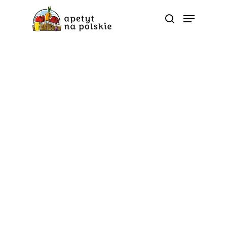
Tag
sałatka owocowo-
warzywna - Polskie
zdrowe bio sezonowe
warzywa owoce soki
przetwory |
ApetytNaPolskie