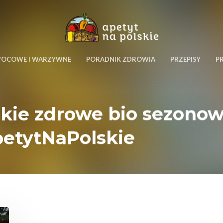
WOCOWE I WARZYWNE
PORADNIK ZDROWIA
PRZEPISY
P
lskie zdrowe bio sezon
petytNaPolskie