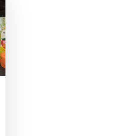
mknąć