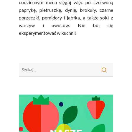
codziennym menu sięgaj więc po czerwoną
Sok Jako Porcja
Przepisy
Dietetyczne ABC
paprykę, pietruszkę, dynię, brokuły, czarne
Składniki Odżywcze
Okiem Eksperta
porzeczki, pomidory i jabłka, a także soki z
Program
Sokach
warzyw i owoców. Nie bój się
Uroda
Edukacyjny
eksperymentować w kuchni!
Biodostępność Sok
Współpraca Z Influe
Projekty
Efekt Metaboliczny 
Naturalnie, Że Jabłk
MOC POLSKICH Wa
# Wybieram POLSKI
Jabłka
5 Porcji Warzyw, O
Lub Soku
Certyfikowany Prod
Narodowe Badania