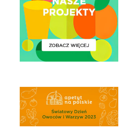
Konsumpcji Warzyw 
Owoców
Nutriscore Fakty
Federacja Branżowy
Związków Producen
Rolnych – Ziemniaki
Jedz Owoce I Warzy
Nich Największa Moc
Skrywa!
Festiwal Młody Polsk
Ziemniak
Jemy Eko Warzywa I
Owoce
Polskie Forum Żywn
Ekologicznej