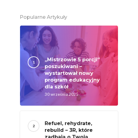
Chrup Owoce, Jedz
Popularne Artykuły
Warzywa – To Na Zd
Świetnie Wpływa
Warzywa I Owoce Da
Super Moce
Good Move
„Mistrzowie 5 porcji”
poszukiwani –
Związek Zawodowy
wystartował nowy
Rolników Ojczyzna
program edukacyjny
dla szkół
Branża
30 września 2025
Wydarzenia
Badania
Refuel, rehydrate,
rebuild – 3R, które
zadbają o Twoją