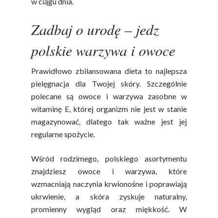
w ciągu dnia.
Zadbaj o urodę – jedz
polskie warzywa i owoce
Prawidłowo zbilansowana dieta to najlepsza
pielęgnacja dla Twojej skóry. Szczególnie
Polskie
polecane są owoce i warzywa zasobne w
Warzywa I
witaminę E, której organizm nie jest w stanie
magazynować, dlatego tak ważne jest jej
Owoce
regularne spożycie.
Soki Owocow
Baza Warzyw I Owo
Wśród rodzimego, polskiego asortymentu
Warzywne
Kalendarz Warzyw I
znajdziesz owoce i warzywa, które
Owoców
wzmacniają naczynia krwionośne i poprawiają
Poradnik
Fakty O Sokach
ukrwienie, a skóra zyskuje naturalny,
Zdrowia
Jakość Soków
promienny wygląd oraz miękkość. W