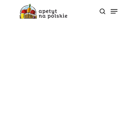
Tag
skóra - Polskie zdrowe
bio sezonowe warzywa
owoce soki przetwory |
ApetytNaPolskie