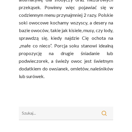
Poradnik
Fakty O Sokach
przekąsek. Powinny więc pojawiać się w
Zdrowia
Jakość Soków
codziennym menu przynajmniej 2 razy. Polskie
soki owocowe kochamy wszyscy, a desery na
Sok Jako Porcja
Przepisy
Dietetyczne ABC
bazie owoców, takie jak kisiele, musy, czy lody,
Składniki Odżywcze
Okiem Eksperta
sprawdzą się, kiedy najdzie Cię ochota na
Program
Sokach
„małe co nieco”. Porcja soku stanowi idealną
Uroda
Edukacyjny
propozycję na drugie śniadanie lub
Biodostępność Sok
Współpraca Z Influe
podwieczorek, a świeży owoc jest świetnym
Projekty
Efekt Metaboliczny 
dodatkiem do owsianek, omletów, naleśników
lub surówek.
Naturalnie, Że Jabłk
MOC POLSKICH Wa
# Wybieram POLSKI
Jabłka
5 Porcji Warzyw, O
Lub Soku