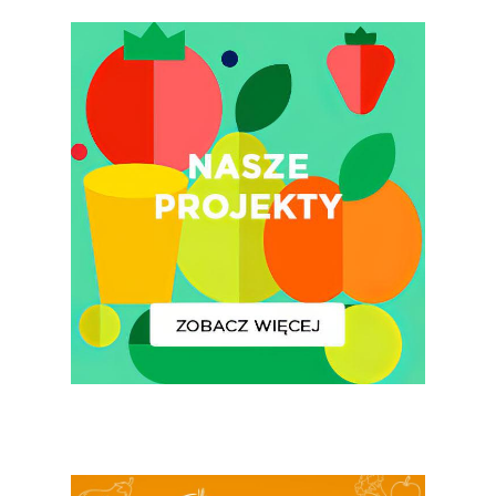
Certyfikowany Prod
Narodowe Badania
Konsumpcji Warzyw 
Owoców
Nutriscore Fakty
Federacja Branżowy
Związków Producen
Rolnych – Ziemniaki
Jedz Owoce I Warzy
Nich Największa Moc
Skrywa!
Festiwal Młody Polsk
Ziemniak
Jemy Eko Warzywa I