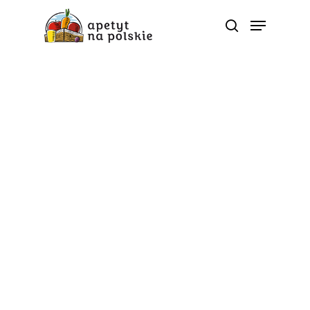
Tag
tradycyjna kuchnia -
Polskie zdrowe bio
sezonowe warzywa
owoce soki przetwory |
ApetytNaPolskie