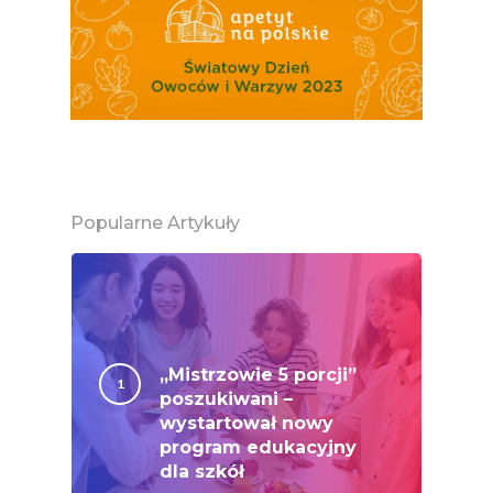
Owoce
Polskie Forum Żywn
Ekologicznej
Chrup Owoce, Jedz
Warzywa – To Na Zd
Świetnie Wpływa
Warzywa I Owoce Da
Popularne Artykuły
Super Moce
Good Move
Związek Zawodowy
Rolników Ojczyzna
„Mistrzowie 5 porcji”
poszukiwani –
Branża
wystartował nowy
Wydarzenia
program edukacyjny
dla szkół
Badania