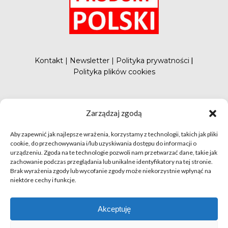
Kontakt
|
Newsletter
|
Polityka prywatności
|
Polityka plików cookies
#FunduszePromocji
Zarządzaj zgodą
Aby zapewnić jak najlepsze wrażenia, korzystamy z technologii, takich jak pliki
cookie, do przechowywania i/lub uzyskiwania dostępu do informacji o
urządzeniu. Zgoda na te technologie pozwoli nam przetwarzać dane, takie jak
zachowanie podczas przeglądania lub unikalne identyfikatory na tej stronie.
Brak wyrażenia zgody lub wycofanie zgody może niekorzystnie wpłynąć na
niektóre cechy i funkcje.
© apetytnapolskie.com 2019 – KUPS; Wszystkie prawa
zastrzeżone | realizacja
Hillnet
Akceptuję
O