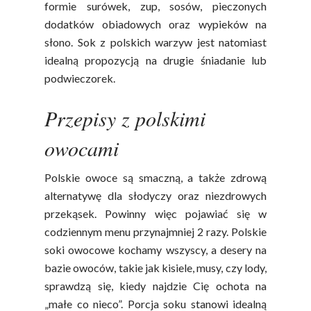
formie surówek, zup, sosów, pieczonych
dodatków obiadowych oraz wypieków na
słono. Sok z polskich warzyw jest natomiast
idealną propozycją na drugie śniadanie lub
podwieczorek.
Przepisy z polskimi
Polskie
owocami
Warzywa I
Owoce
Polskie owoce są smaczną, a także zdrową
alternatywę dla słodyczy oraz niezdrowych
Soki Owocow
Baza Warzyw I Owo
przekąsek. Powinny więc pojawiać się w
Warzywne
Kalendarz Warzyw I
codziennym menu przynajmniej 2 razy. Polskie
Owoców
soki owocowe kochamy wszyscy, a desery na
Poradnik
Fakty O Sokach
bazie owoców, takie jak kisiele, musy, czy lody,
Zdrowia
Jakość Soków
sprawdzą się, kiedy najdzie Cię ochota na
„małe co nieco”. Porcja soku stanowi idealną