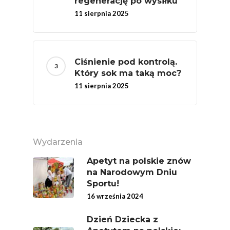
regenerację po wysiłku
11 sierpnia 2025
Ciśnienie pod kontrolą.
Który sok ma taką moc?
11 sierpnia 2025
Wydarzenia
Apetyt na polskie znów
na Narodowym Dniu
Sportu!
16 września 2024
Dzień Dziecka z