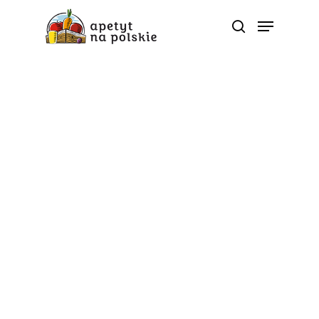
Tag
twarożek - Polskie
zdrowe bio sezonowe
warzywa owoce soki
przetwory |
ApetytNaPolskie