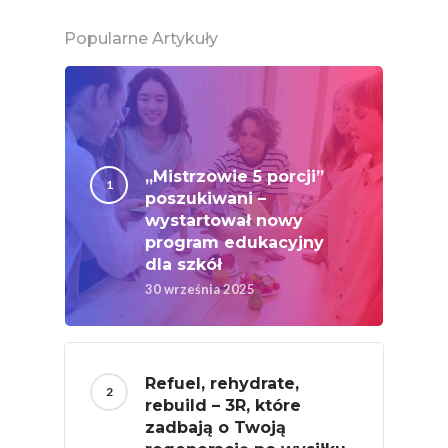
Chrup Owoce, Jedz
Popularne Artykuły
Warzywa – To Na Zd
Świetnie Wpływa
Warzywa I Owoce Da
Super Moce
„Mistrzowie 5 porcji”
Good Move
poszukiwani –
wystartował nowy
Związek Zawodowy
program edukacyjny
Rolników Ojczyzna
dla szkół
Branża
30 września 2025
Wydarzenia
Badania
Refuel, rehydrate,
rebuild – 3R, które
zadbają o Twoją