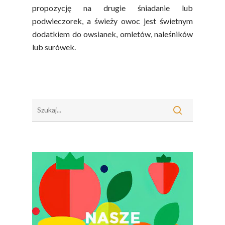
Sok Jako Porcja
Przepisy
Dietetyczne ABC
propozycję na drugie śniadanie lub
Składniki Odżywcze
podwieczorek, a świeży owoc jest świetnym
Okiem Eksperta
Program
Sokach
dodatkiem do owsianek, omletów, naleśników
Uroda
Edukacyjny
lub surówek.
Biodostępność Sok
Współpraca Z Influe
Projekty
Efekt Metaboliczny 
Naturalnie, Że Jabłk
MOC POLSKICH Wa
# Wybieram POLSKI
Jabłka
5 Porcji Warzyw, O
Lub Soku
Certyfikowany Prod
Narodowe Badania