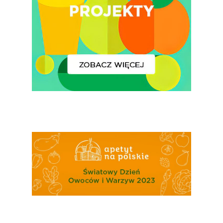
Konsumpcji Warzyw 
Owoców
Nutriscore Fakty
Federacja Branżowy
Związków Producen
Rolnych – Ziemniaki
Jedz Owoce I Warzy
Nich Największa Moc
Skrywa!
Festiwal Młody Polsk
Ziemniak
Jemy Eko Warzywa I
Owoce
Polskie Forum Żywn
Ekologicznej