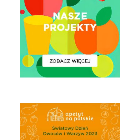
Narodowe Badania
Konsumpcji Warzyw 
Owoców
Nutriscore Fakty
Federacja Branżowy
Związków Producen
Rolnych – Ziemniaki
Jedz Owoce I Warzy
Nich Największa Moc
Skrywa!
Festiwal Młody Polsk
Ziemniak
Jemy Eko Warzywa I
Owoce
Polskie Forum Żywn