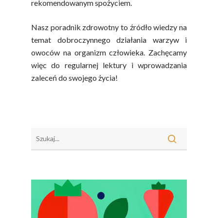
rekomendowanym spożyciem.
Sok Jako Porcja
Przepisy
Dietetyczne ABC
Nasz poradnik zdrowotny to źródło wiedzy na
Składniki Odżywcze
Okiem Eksperta
temat dobroczynnego działania warzyw i
Program
Sokach
owoców na organizm człowieka. Zachęcamy
Uroda
Edukacyjny
więc do regularnej lektury i wprowadzania
Biodostępność Sok
Współpraca Z Influe
zaleceń do swojego życia!
Projekty
Efekt Metaboliczny 
Naturalnie, Że Jabłk
MOC POLSKICH Wa
# Wybieram POLSKI
Jabłka
5 Porcji Warzyw, O
Lub Soku
Certyfikowany Prod