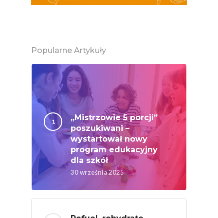
Ekologicznej
Chrup Owoce, Jedz
Warzywa – To Na Zd
Popularne Artykuły
Świetnie Wpływa
Warzywa I Owoce Da
Super Moce
Good Move
„Mistrzowie 5 porcji”
Związek Zawodowy
poszukiwani –
Rolników Ojczyzna
wystartował nowy
program edukacyjny
Branża
dla szkół
Wydarzenia
30 września 2025
Badania