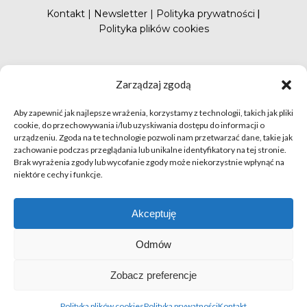
Kontakt
|
Newsletter
|
Polityka prywatności
|
Polityka plików cookies
#FunduszePromocji
Zarządzaj zgodą
Aby zapewnić jak najlepsze wrażenia, korzystamy z technologii, takich jak pliki
cookie, do przechowywania i/lub uzyskiwania dostępu do informacji o
urządzeniu. Zgoda na te technologie pozwoli nam przetwarzać dane, takie jak
zachowanie podczas przeglądania lub unikalne identyfikatory na tej stronie.
Brak wyrażenia zgody lub wycofanie zgody może niekorzystnie wpłynąć na
niektóre cechy i funkcje.
© apetytnapolskie.com 2019 – KUPS; Wszystkie prawa
zastrzeżone | realizacja
Hillnet
Akceptuję
O
Odmów
Zobacz preferencje
Polityka plików cookies
Polityka prywatności
Kontakt