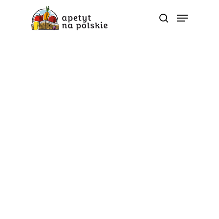
Tag
wakacje - Polskie
zdrowe bio sezonowe
warzywa owoce soki
przetwory |
ApetytNaPolskie