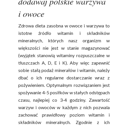
dodawaj polskie warzywa
i owoce
Zdrowa dieta zasobna w owoce i warzywa to
istotne źródło witamin i składników
mineralnych, których nasz organizm w
większości nie jest w stanie magazynować
(wyjątek stanowią witaminy rozpuszczalne w
Polskie
tłuszczach A, D, E i K). Aby więc zapewnić
Warzywa I
sobie stałą podaż minerałów i witamin, należy
dbać o ich regularne dostarczanie wraz z
Owoce
pożywieniem. Optymalnym rozwiązaniem jest
Soki Owocow
spożywanie 4-5 posiłków w stałych odstępach
Baza Warzyw I Owo
czasu, najlepiej co 3-4 godziny. Zawartość
Warzywne
Kalendarz Warzyw I
warzyw i owoców w każdym z nich pozwala
Owoców
zachować prawidłowy poziom witamin i
Poradnik
Fakty O Sokach
składników mineralnych. Zgodnie z ich
Zdrowia
Jakość Soków