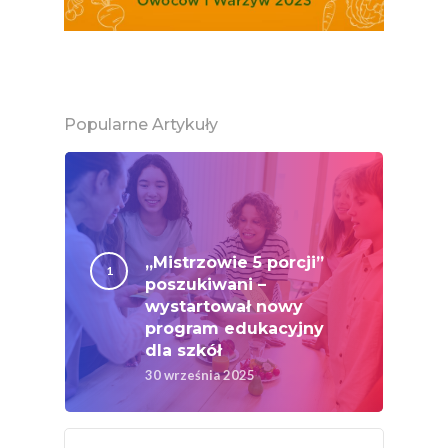
Konsumpcji Warzyw 
Owoców
Nutriscore Fakty
Federacja Branżowy
Popularne Artykuły
Związków Producen
Rolnych – Ziemniaki
Jedz Owoce I Warzy
Nich Największa Moc
Skrywa!
„Mistrzowie 5 porcji”
poszukiwani –
Festiwal Młody Polsk
wystartował nowy
Ziemniak
program edukacyjny
dla szkół
Jemy Eko Warzywa I
30 września 2025
Owoce
Polskie Forum Żywn
Ekologicznej