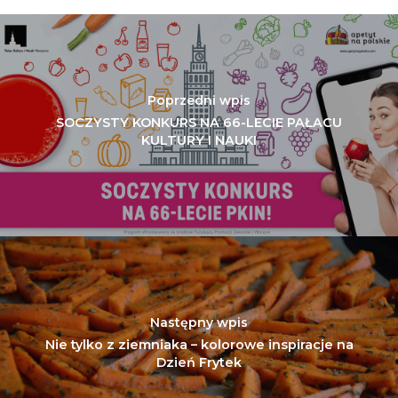
Poprzedni wpis
SOCZYSTY KONKURS NA 66-LECIE PAŁACU
KULTURY I NAUKI
Następny wpis
Nie tylko z ziemniaka – kolorowe inspiracje na
Dzień Frytek