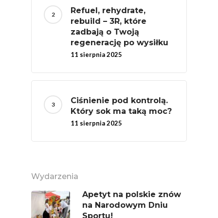
Refuel, rehydrate,
Chrup Owoce, Jedz
rebuild – 3R, które
Warzywa – To Na Zd
zadbają o Twoją
Świetnie Wpływa
regenerację po wysiłku
11 sierpnia 2025
Warzywa I Owoce Da
Super Moce
Good Move
Ciśnienie pod kontrolą.
Związek Zawodowy
Który sok ma taką moc?
Rolników Ojczyzna
11 sierpnia 2025
Branża
Wydarzenia
Wydarzenia
Badania
Apetyt na polskie znów
na Narodowym Dniu
Sportu!