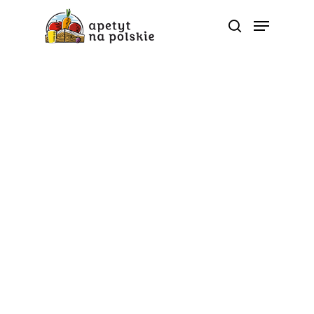
Poradnik zdrowia
5 porcji na wakacje
Od
apetyt na polskie
Chociaż wakacje to przede wszystkim czas
odpoczynku i ogólnego relaksu, nie