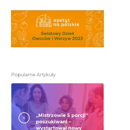
Popularne Artykuły
„Mistrzowie 5 porcji”
poszukiwani –
wystartował nowy