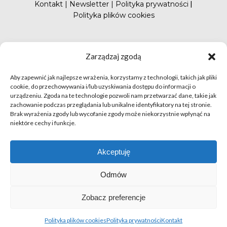
Kontakt
|
Newsletter
|
Polityka prywatności
|
Polityka plików cookies
#FunduszePromocji
Zarządzaj zgodą
Aby zapewnić jak najlepsze wrażenia, korzystamy z technologii, takich jak pliki
cookie, do przechowywania i/lub uzyskiwania dostępu do informacji o
urządzeniu. Zgoda na te technologie pozwoli nam przetwarzać dane, takie jak
zachowanie podczas przeglądania lub unikalne identyfikatory na tej stronie.
Brak wyrażenia zgody lub wycofanie zgody może niekorzystnie wpłynąć na
niektóre cechy i funkcje.
© apetytnapolskie.com 2019 – KUPS; Wszystkie prawa
zastrzeżone | realizacja
Hillnet
Akceptuję
O
Odmów
Zobacz preferencje
Polityka plików cookies
Polityka prywatności
Kontakt