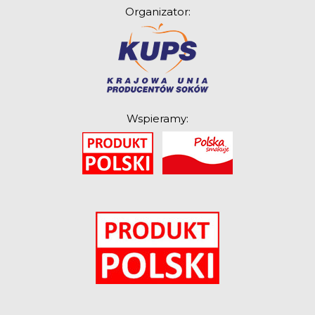
Organizator:
Związek Zawodowy
Rolników Ojczyzna
Branża
Wydarzenia
Badania
Wspieramy:
O