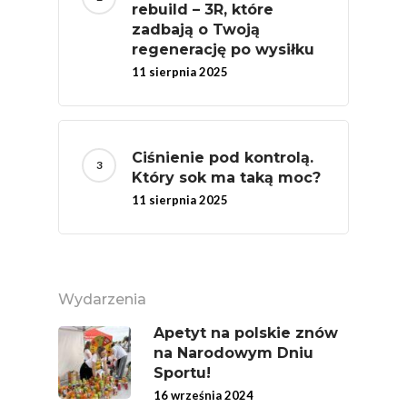
rebuild – 3R, które
MOC POLSKICH Wa
zadbają o Twoją
regenerację po wysiłku
# Wybieram POLSKI
11 sierpnia 2025
Jabłka
5 Porcji Warzyw, O
Lub Soku
Ciśnienie pod kontrolą.
Certyfikowany Prod
Który sok ma taką moc?
11 sierpnia 2025
Narodowe Badania
Konsumpcji Warzyw 
Owoców
Nutriscore Fakty
Wydarzenia
Federacja Branżowy
Apetyt na polskie znów
Związków Producen
na Narodowym Dniu
Rolnych – Ziemniaki
Sportu!
16 września 2024
Jedz Owoce I Warzy