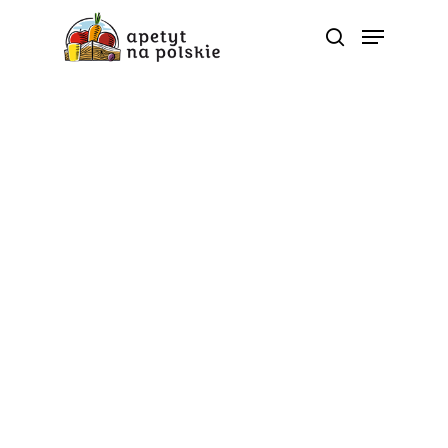
Tag
wiosenne śniadania -
Polskie zdrowe bio
sezonowe warzywa
owoce soki przetwory |
ApetytNaPolskie