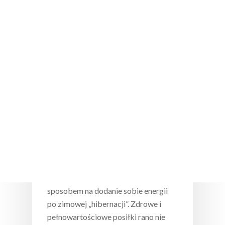
Wciśnij enter żeby wyszukać lub ESC żeby
zamknąć
5 porcji
Przepisy
Wiosenne śniadania, które
dodadzą Ci energii
Wiosna to czas odrodzenia, a nasze
śniadania mogą być doskonałym
sposobem na dodanie sobie energii
po zimowej „hibernacji”. Zdrowe i
pełnowartościowe posiłki rano nie