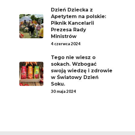
Nich Największa Moc
Dzień Dziecka z
Skrywa!
Apetytem na polskie:
Piknik Kancelarii
Festiwal Młody Polsk
Prezesa Rady
Ziemniak
Ministrów
4 czerwca 2024
Jemy Eko Warzywa I
Owoce
Tego nie wiesz o
sokach. Wzbogać
Polskie Forum Żywn
swoją wiedzę i zdrowie
Ekologicznej
w Światowy Dzień
Soku.
Chrup Owoce, Jedz
30 maja 2024
Warzywa – To Na Zd
Świetnie Wpływa
Warzywa I Owoce Da
Super Moce
Good Move