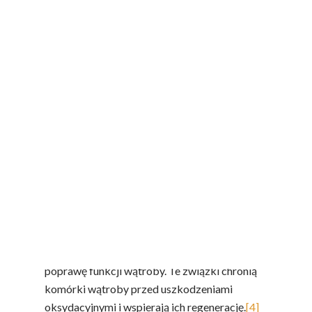
utrzymać integralność błon komórkowych i
wspierają regenerację hepatocytów.
Prawidłowy przebieg transmetylacji
zapobiega nagromadzeniu tłuszczu i wspiera
naturalne procesy odnowy wątroby.
[2]
Jedna szklanka, moc korzyści
Naturalna detoksykacja
– sok z buraków
wspomaga oczyszczanie wątroby, która, mimo
że posiada swój własny złożony system
detoksykacji, czasem potrzebuje wsparcia.
[3]
Bogactwo substancji aktywnych
– buraki to
źródło flawonoidów, które wpływają na ogólną
poprawę funkcji wątroby. Te związki chronią
komórki wątroby przed uszkodzeniami
oksydacyjnymi i wspierają ich regenerację.
[4]