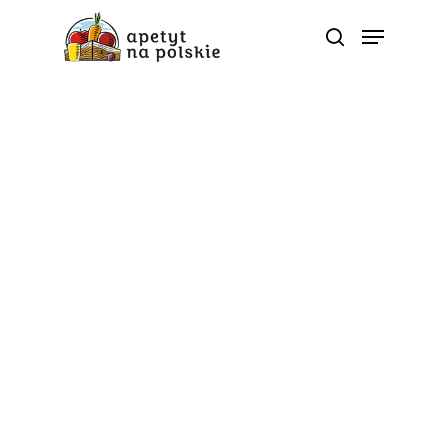
5 porcji
Buraczane wsparcie
Twojej wątroby
Od
apetyt na polskie
Wątroba to cichy bohater naszego