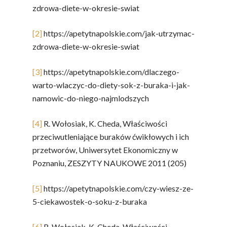
zdrowa-diete-w-okresie-swiat
[2]
https://apetytnapolskie.com/jak-utrzymac-
zdrowa-diete-w-okresie-swiat
[3]
https://apetytnapolskie.com/dlaczego-
warto-wlaczyc-do-diety-sok-z-buraka-i-jak-
namowic-do-niego-najmlodszych
[4]
R. Wołosiak, K. Cheda, Właściwości
przeciwutleniające buraków ćwikłowych i ich
przetworów, Uniwersytet Ekonomiczny w
Poznaniu, ZESZYTY NAUKOWE 2011 (205)
[5]
https://apetytnapolskie.com/czy-wiesz-ze-
5-ciekawostek-o-soku-z-buraka
[6]
R. Wołosiak, K. Cheda, Właściwości