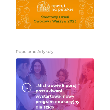
Naturalnie, Że Jabłk
MOC POLSKICH Wa
# Wybieram POLSKI
Jabłka
5 Porcji Warzyw, O
Lub Soku
Popularne Artykuły
Certyfikowany Prod
Narodowe Badania
Konsumpcji Warzyw 
Owoców
„Mistrzowie 5 porcji”
Nutriscore Fakty
poszukiwani –
wystartował nowy
Federacja Branżowy
program edukacyjny
Związków Producen
dla szkół