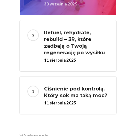
Rolnych – Ziemniaki
30 września 2025
Jedz Owoce I Warzy
Nich Największa Moc
Skrywa!
Refuel, rehydrate,
rebuild – 3R, które
Festiwal Młody Polsk
zadbają o Twoją
Ziemniak
regenerację po wysiłku
Jemy Eko Warzywa I
11 sierpnia 2025
Owoce
Polskie Forum Żywn
Ekologicznej
Ciśnienie pod kontrolą.
Który sok ma taką moc?
Chrup Owoce, Jedz
11 sierpnia 2025
Warzywa – To Na Zd
Świetnie Wpływa
Warzywa I Owoce Da
Super Moce