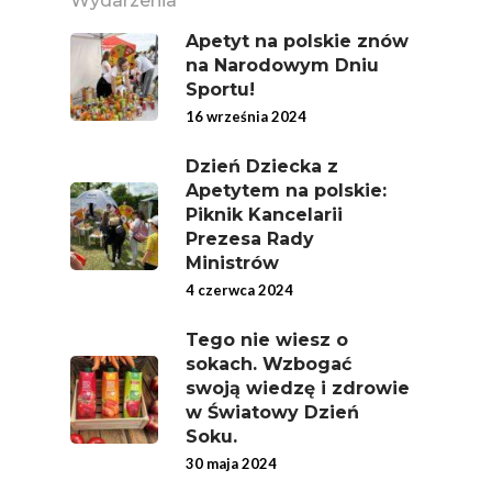
Wydarzenia
Good Move
Apetyt na polskie znów
na Narodowym Dniu
Związek Zawodowy
Sportu!
Rolników Ojczyzna
16 września 2024
Branża
Dzień Dziecka z
Wydarzenia
Apetytem na polskie:
Piknik Kancelarii
Badania
Prezesa Rady
Ministrów
4 czerwca 2024
Tego nie wiesz o
sokach. Wzbogać
swoją wiedzę i zdrowie
w Światowy Dzień
Soku.
30 maja 2024