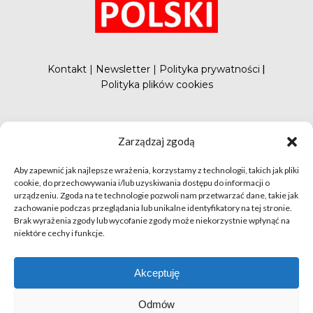
Kontakt
|
Newsletter
|
Polityka prywatności
|
Polityka plików cookies
#FunduszePromocji
Zarządzaj zgodą
Aby zapewnić jak najlepsze wrażenia, korzystamy z technologii, takich jak pliki
cookie, do przechowywania i/lub uzyskiwania dostępu do informacji o
urządzeniu. Zgoda na te technologie pozwoli nam przetwarzać dane, takie jak
zachowanie podczas przeglądania lub unikalne identyfikatory na tej stronie.
Brak wyrażenia zgody lub wycofanie zgody może niekorzystnie wpłynąć na
niektóre cechy i funkcje.
© apetytnapolskie.com 2019 – KUPS; Wszystkie prawa
zastrzeżone | realizacja
Hillnet
Akceptuję
O
Odmów