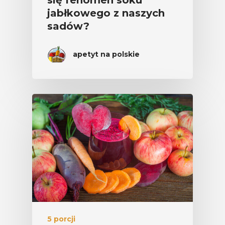
się fenomen soku
jabłkowego z naszych
sadów?
apetyt na polskie
5 porcji