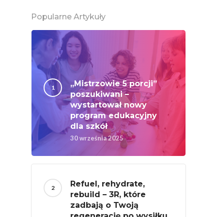
# Wybieram POLSKI
Popularne Artykuły
Jabłka
5 Porcji Warzyw, O
Lub Soku
Certyfikowany Prod
„Mistrzowie 5 porcji”
Narodowe Badania
poszukiwani –
Konsumpcji Warzyw 
wystartował nowy
Owoców
program edukacyjny
dla szkół
Nutriscore Fakty
30 września 2025
Federacja Branżowy
Związków Producen
Rolnych – Ziemniaki
Refuel, rehydrate,
rebuild – 3R, które
Jedz Owoce I Warzy
zadbają o Twoją
Nich Największa Moc
regenerację po wysiłku