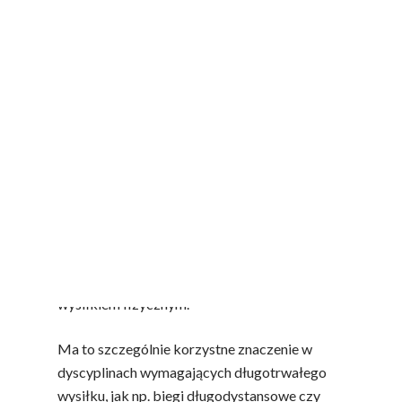
Za właściwości ergogeniczne soku
buraczanego odpowiadają przede wszystkim
azotany, które naturalnie występują w tym
warzywie w dużych ilościach. Po spożyciu
azotany są przekształcane w organizmie w
tlenek azotu, który działa jako naturalny
rozszerzacz naczyń krwionośnych. Proces ten
wpływa na poprawę krążenia, obniżenie
ciśnienia krwi i zwiększenie efektywności
wykorzystania tlenu przez mięśnie. Dzięki
temu sportowcy mogą trenować dłużej i
intensywniej, a ich organizm lepiej radzi sobie z
wysiłkiem fizycznym.
Ma to szczególnie korzystne znaczenie w
dyscyplinach wymagających długotrwałego
wysiłku, jak np. biegi długodystansowe czy