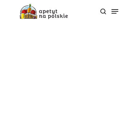
5 porcji
Sok z buraka dla
biegacza!
Od
apetyt na polskie
Przed nami Mistrzostwa Świata w