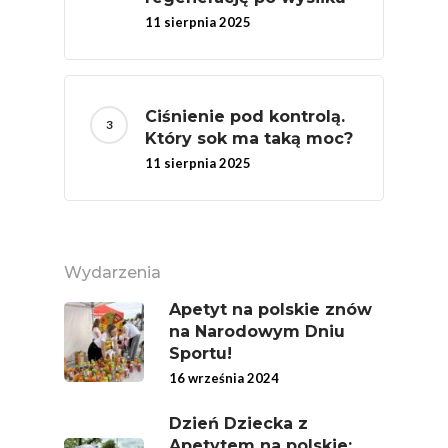
Skrywa!
11 sierpnia 2025
Festiwal Młody Polsk
Ziemniak
Jemy Eko Warzywa I
Ciśnienie pod kontrolą.
Owoce
Który sok ma taką moc?
11 sierpnia 2025
Polskie Forum Żywn
Ekologicznej
Chrup Owoce, Jedz
Warzywa – To Na Zd
Wydarzenia
Świetnie Wpływa
Apetyt na polskie znów
Warzywa I Owoce Da
na Narodowym Dniu
Super Moce
Sportu!
16 września 2024
Good Move
Dzień Dziecka z
Związek Zawodowy
Apetytem na polskie: