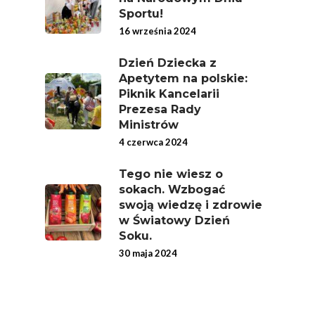
Świetnie Wpływa
Sportu!
Warzywa I Owoce Da
16 września 2024
Super Moce
Dzień Dziecka z
Good Move
Apetytem na polskie:
Piknik Kancelarii
Związek Zawodowy
Prezesa Rady
Rolników Ojczyzna
Ministrów
4 czerwca 2024
Branża
Wydarzenia
Tego nie wiesz o
sokach. Wzbogać
Badania
swoją wiedzę i zdrowie
w Światowy Dzień
Soku.
30 maja 2024