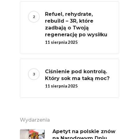
Federacja Branżowy
Refuel, rehydrate,
Związków Producen
rebuild – 3R, które
Rolnych – Ziemniaki
zadbają o Twoją
regenerację po wysiłku
Jedz Owoce I Warzy
11 sierpnia 2025
Nich Największa Moc
Skrywa!
Festiwal Młody Polsk
Ciśnienie pod kontrolą.
Ziemniak
Który sok ma taką moc?
Jemy Eko Warzywa I
11 sierpnia 2025
Owoce
Polskie Forum Żywn
Ekologicznej
Wydarzenia
Chrup Owoce, Jedz
Apetyt na polskie znów
Warzywa – To Na Zd
na Narodowym Dniu