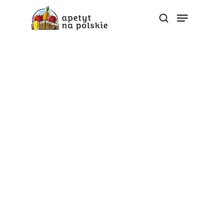
Wydarzenia
Światowy Dzień Soku –
sprawdź, co się będzie
działo!
Od
apetyt na polskie