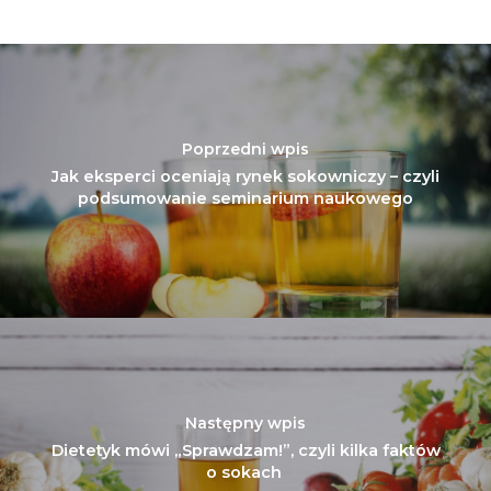
Poprzedni wpis
Jak eksperci oceniają rynek sokowniczy – czyli
podsumowanie seminarium naukowego
Następny wpis
Dietetyk mówi „Sprawdzam!”, czyli kilka faktów
o sokach