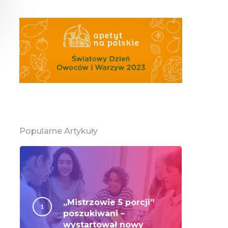
Popularne Artykuły
„Mistrzowie 5 porcji”
poszukiwani –
wystartował nowy