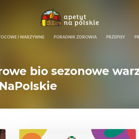
WOCOWE I WARZYWNE
PORADNIK ZDROWIA
PRZEPISY
P
drowe bio sezonowe war
tNaPolskie