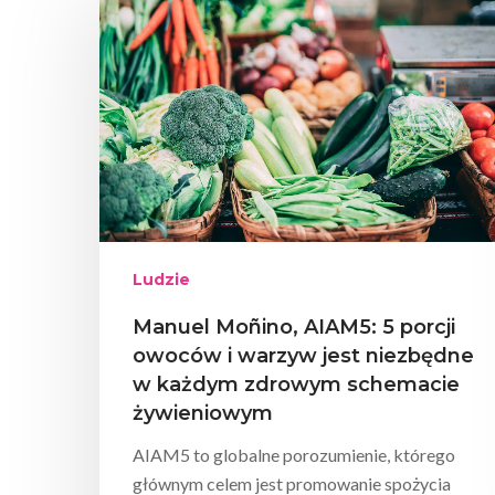
Wciśnij enter żeby wyszukać lub ESC żeby za
Ludzie
Manuel Moñino, AIAM5: 5 porcji
owoców i warzyw jest niezbędne
w każdym zdrowym schemacie
żywieniowym
AIAM5 to globalne porozumienie, którego
głównym celem jest promowanie spożycia