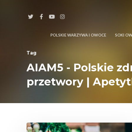
POLSKIE WARZYWA I OWOCE
SOKI O
Tag
AIAM5 - Polskie z
przetwory | Apety