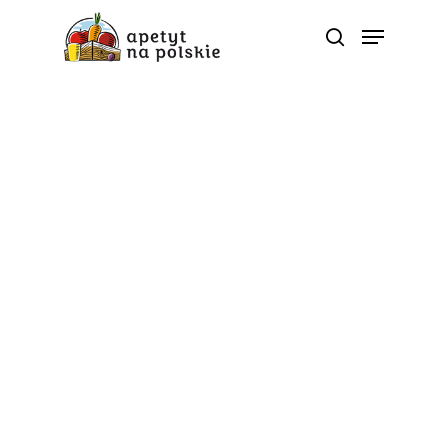
Tag
kapusta - Polskie
zdrowe bio sezonowe
warzywa owoce soki
przetwory |
ApetytNaPolskie