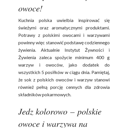
owoce!
Kuchnia polska uwielbia inspirować się
świeżymi oraz aromatycznymi produktami.
Potrawy z polskimi owocami i warzywami
powinny więc stanowić podstawę codziennego
żywienia. Aktualnie Instytut Żywności i
Żywienia zaleca spożycie minimum 400 g
warzyw i owoców, jako dodatek do
wszystkich 5 posiłków w ciągu dnia. Pamiętaj,
że sok z polskich owoców i warzyw stanowi
Polskie
również pełną porcję cennych dla zdrowia
Warzywa I
składników pokarmowych.
Owoce
Jedz kolorowo
–
polskie
Soki Owocow
Baza Warzyw I Owo
owoce i warzywa na
Warzywne
Kalendarz Warzyw I