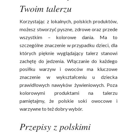
Twoim talerzu
Owoców
Poradnik
Fakty O Sokach
Zdrowia
Korzystając z lokalnych, polskich produktów,
Jakość Soków
możesz stworzyć pyszne, zdrowe oraz przede
Sok Jako Porcja
Przepisy
Dietetyczne ABC
wszystkim – kolorowe dania. Ma to
szczególne znaczenie w przypadku dzieci, dla
Składniki Odżywcze
Okiem Eksperta
Program
których pięknie wyglądający talerz stanowi
Sokach
Uroda
Edukacyjny
zachętę do jedzenia. Włączanie do każdego
Biodostępność Sok
posiłku warzyw i owoców ma kluczowe
Współpraca Z Influe
Projekty
znaczenie w wykształceniu u dziecka
Efekt Metaboliczny 
prawidłowych nawyków żywieniowych. Poza
Naturalnie, Że Jabłk
kolorowymi produktami na talerzu
pamiętajmy, że polskie soki owocowe i
MOC POLSKICH Wa
warzywne to też dobry wybór.
# Wybieram POLSKI
Jabłka
Przepisy z polskimi
5 Porcji Warzyw, O