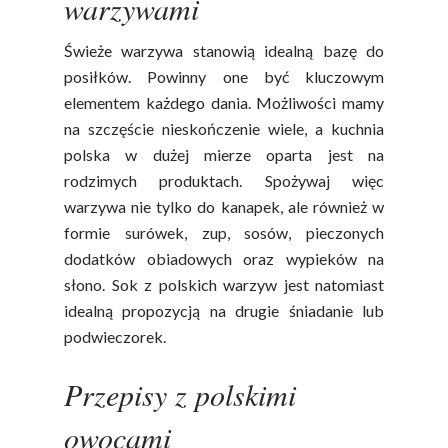
warzywami
Lub Soku
Świeże warzywa stanowią idealną bazę do
Certyfikowany Prod
posiłków. Powinny one być kluczowym
Narodowe Badania
elementem każdego dania. Możliwości mamy
Konsumpcji Warzyw 
na szczęście nieskończenie wiele, a kuchnia
Owoców
polska w dużej mierze oparta jest na
Nutriscore Fakty
rodzimych produktach. Spożywaj więc
warzywa nie tylko do kanapek, ale również w
Federacja Branżowy
formie surówek, zup, sosów, pieczonych
Związków Producen
dodatków obiadowych oraz wypieków na
Rolnych – Ziemniaki
słono. Sok z polskich warzyw jest natomiast
Jedz Owoce I Warzy
idealną propozycją na drugie śniadanie lub
Nich Największa Moc
podwieczorek.
Skrywa!
Przepisy z polskimi
Festiwal Młody Polsk
Ziemniak
owocami