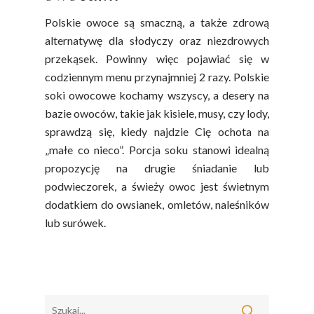
Jemy Eko Warzywa I
Polskie owoce są smaczną, a także zdrową
Owoce
alternatywę dla słodyczy oraz niezdrowych
Polskie Forum Żywn
przekąsek. Powinny więc pojawiać się w
Ekologicznej
codziennym menu przynajmniej 2 razy. Polskie
soki owocowe kochamy wszyscy, a desery na
Chrup Owoce, Jedz
bazie owoców, takie jak kisiele, musy, czy lody,
Warzywa – To Na Zd
sprawdzą się, kiedy najdzie Cię ochota na
Świetnie Wpływa
„małe co nieco”. Porcja soku stanowi idealną
Warzywa I Owoce Da
propozycję na drugie śniadanie lub
Super Moce
podwieczorek, a świeży owoc jest świetnym
dodatkiem do owsianek, omletów, naleśników
Good Move
lub surówek.
Związek Zawodowy
Rolników Ojczyzna
Branża
Wydarzenia