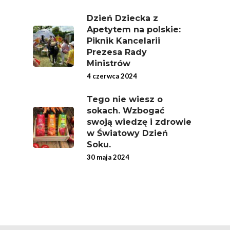
Ekologicznej
Dzień Dziecka z
Chrup Owoce, Jedz
Apetytem na polskie:
Piknik Kancelarii
Warzywa – To Na Zd
Prezesa Rady
Świetnie Wpływa
Ministrów
Warzywa I Owoce Da
4 czerwca 2024
Super Moce
Tego nie wiesz o
Good Move
sokach. Wzbogać
swoją wiedzę i zdrowie
Związek Zawodowy
w Światowy Dzień
Rolników Ojczyzna
Soku.
30 maja 2024
Branża
Wydarzenia
Badania