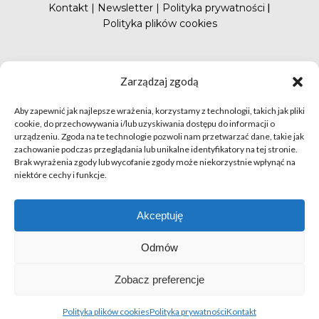
Kontakt
|
Newsletter
|
Polityka prywatności
|
Polityka plików cookies
#FunduszePromocji
Zarządzaj zgodą
Aby zapewnić jak najlepsze wrażenia, korzystamy z technologii, takich jak pliki
cookie, do przechowywania i/lub uzyskiwania dostępu do informacji o
urządzeniu. Zgoda na te technologie pozwoli nam przetwarzać dane, takie jak
zachowanie podczas przeglądania lub unikalne identyfikatory na tej stronie.
Brak wyrażenia zgody lub wycofanie zgody może niekorzystnie wpłynąć na
niektóre cechy i funkcje.
© apetytnapolskie.com 2019 – KUPS; Wszystkie prawa
zastrzeżone | realizacja
Hillnet
Akceptuję
O
Odmów
Zobacz preferencje
Polityka plików cookies
Polityka prywatności
Kontakt