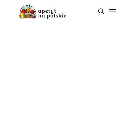
Tag
pszczoły - Polskie
zdrowe bio sezonowe
warzywa owoce soki
przetwory |
ApetytNaPolskie