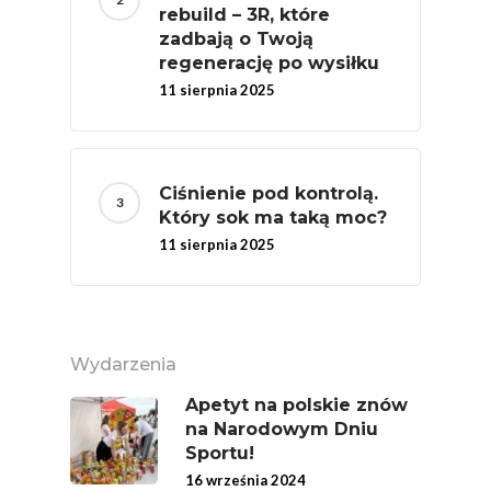
Narodowe Badania
rebuild – 3R, które
Konsumpcji Warzyw 
zadbają o Twoją
Owoców
regenerację po wysiłku
11 sierpnia 2025
Nutriscore Fakty
Federacja Branżowy
Związków Producen
Ciśnienie pod kontrolą.
Rolnych – Ziemniaki
Który sok ma taką moc?
Jedz Owoce I Warzy
11 sierpnia 2025
Nich Największa Moc
Skrywa!
Festiwal Młody Polsk
Wydarzenia
Ziemniak
Apetyt na polskie znów
Jemy Eko Warzywa I
na Narodowym Dniu
Owoce
Sportu!
16 września 2024
Polskie Forum Żywn