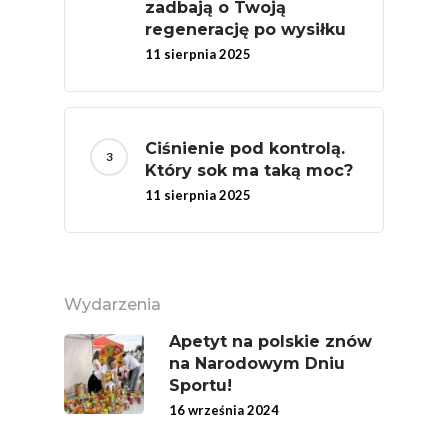
zadbają o Twoją
Konsumpcji Warzyw 
regenerację po wysiłku
Owoców
11 sierpnia 2025
Nutriscore Fakty
Federacja Branżowy
Związków Producen
Ciśnienie pod kontrolą.
Który sok ma taką moc?
Rolnych – Ziemniaki
11 sierpnia 2025
Jedz Owoce I Warzy
Nich Największa Moc
Skrywa!
Festiwal Młody Polsk
Wydarzenia
Ziemniak
Apetyt na polskie znów
Jemy Eko Warzywa I
na Narodowym Dniu
Sportu!
Owoce
16 września 2024
Polskie Forum Żywn