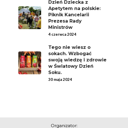
Ekologicznej
Dzień Dziecka z
Apetytem na polskie:
Chrup Owoce, Jedz
Piknik Kancelarii
Warzywa – To Na Zd
Prezesa Rady
Świetnie Wpływa
Ministrów
4 czerwca 2024
Warzywa I Owoce Da
Super Moce
Tego nie wiesz o
sokach. Wzbogać
Good Move
swoją wiedzę i zdrowie
w Światowy Dzień
Związek Zawodowy
Soku.
Rolników Ojczyzna
30 maja 2024
Branża
Wydarzenia
Badania
Organizator: