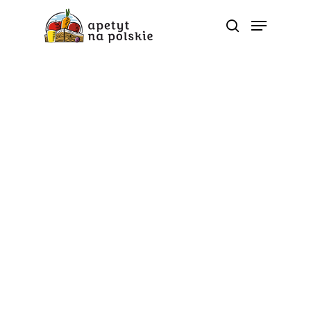
Tag
roszponka - Polskie
zdrowe bio sezonowe
warzywa owoce soki
przetwory |
ApetytNaPolskie