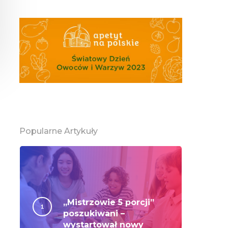
Popularne Artykuły
„Mistrzowie 5 porcji”
poszukiwani –
wystartował nowy