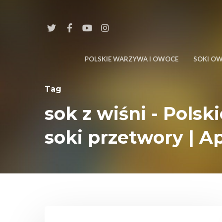
POLSKIE WARZYWA I OWOCE
SOKI O
Tag
sok z wiśni - Pol
soki przetwory | A