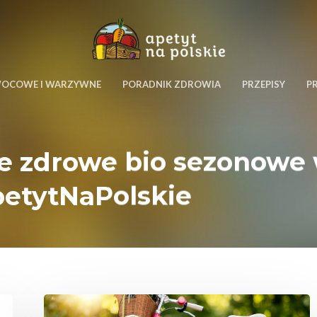
WOCOWE I WARZYWNE
PORADNIK ZDROWIA
PRZEPISY
P
skie zdrowe bio sezonow
petytNaPolskie