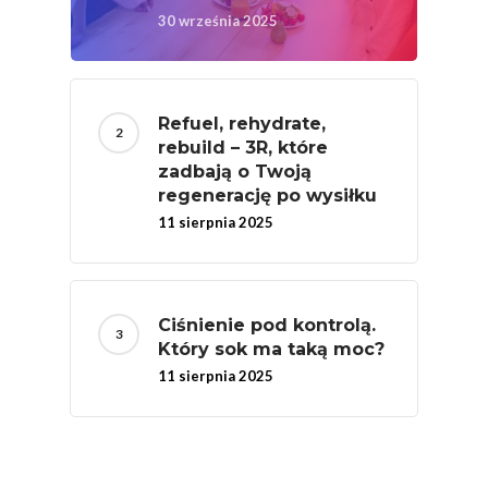
Soki Owocow
30 września 2025
Baza Warzyw I Owo
Warzywne
Kalendarz Warzyw I
Owoców
Poradnik
Fakty O Sokach
Refuel, rehydrate,
rebuild – 3R, które
Zdrowia
Jakość Soków
zadbają o Twoją
regenerację po wysiłku
Sok Jako Porcja
Przepisy
Dietetyczne ABC
11 sierpnia 2025
Składniki Odżywcze
Okiem Eksperta
Program
Sokach
Uroda
Edukacyjny
Biodostępność Sok
Ciśnienie pod kontrolą.
Współpraca Z Influe
Projekty
Który sok ma taką moc?
Efekt Metaboliczny 
11 sierpnia 2025
Naturalnie, Że Jabłk
MOC POLSKICH Wa
# Wybieram POLSKI