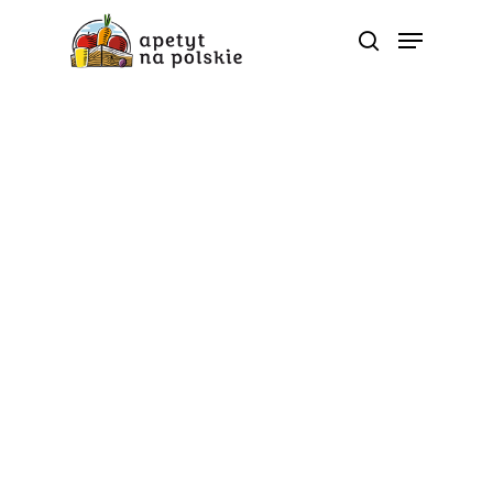
Wydarzenia
Apetyt na Polskie na V
Narodowym Kongresie
Żywieniowym!
Od
apetyt na polskie