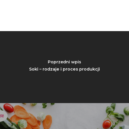
Festiwal Młody Polsk
Ziemniak
Jemy Eko Warzywa I
Owoce
Polskie Forum Żywn
Ekologicznej
Chrup Owoce, Jedz
Poprzedni wpis
Warzywa – To Na Zd
Soki – rodzaje i proces produkcji
Świetnie Wpływa
Warzywa I Owoce Da
Super Moce
Good Move
Związek Zawodowy
Rolników Ojczyzna