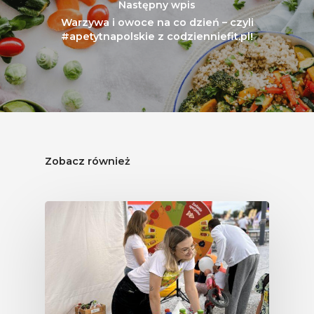
Następny wpis
Branża
Warzywa i owoce na co dzień – czyli
#apetytnapolskie z codzienniefit.pl!
Wydarzenia
Badania
Zobacz również