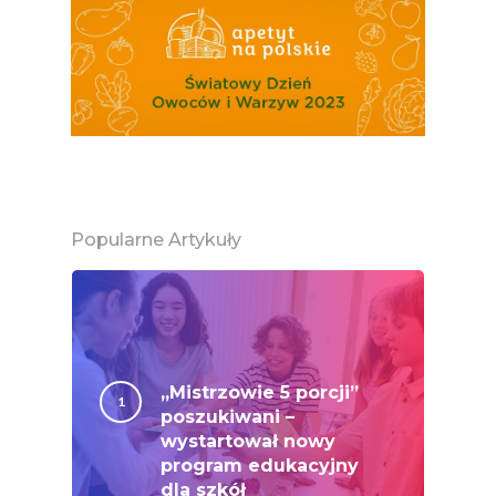
Popularne Artykuły
Polskie
„Mistrzowie 5 porcji”
poszukiwani –
Warzywa I
wystartował nowy
program edukacyjny
Owoce
dla szkół