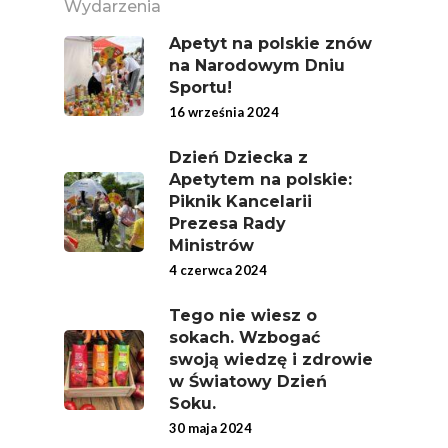
Wydarzenia
Jabłka
Apetyt na polskie znów
5 Porcji Warzyw, O
na Narodowym Dniu
Lub Soku
Sportu!
16 września 2024
Certyfikowany Prod
Narodowe Badania
Dzień Dziecka z
Apetytem na polskie:
Konsumpcji Warzyw 
Piknik Kancelarii
Owoców
Prezesa Rady
Ministrów
Nutriscore Fakty
4 czerwca 2024
Federacja Branżowy
Związków Producen
Tego nie wiesz o
Rolnych – Ziemniaki
sokach. Wzbogać
swoją wiedzę i zdrowie
Jedz Owoce I Warzy
w Światowy Dzień
Nich Największa Moc
Soku.
Skrywa!
30 maja 2024