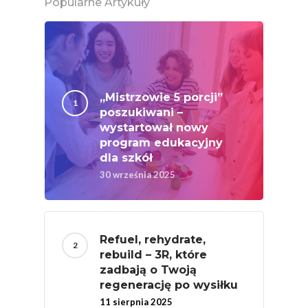
Popularne Artykuły
„Mistrzowie 5 porcji”
poszukiwani –
wystartował nowy
program edukacyjny
dla szkół
30 września 2025
Refuel, rehydrate,
rebuild – 3R, które
zadbają o Twoją
regenerację po wysiłku
11 sierpnia 2025