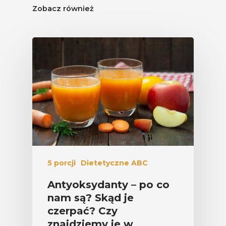
Zobacz również
5 porcji
Dietetyczne ABC
Antyoksydanty – po co
nam są? Skąd je
czerpać? Czy
znajdziemy je w