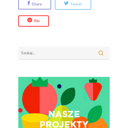
Share
Tweet
Warzywa – To Na Zd
Świetnie Wpływa
Pin
Warzywa I Owoce Da
Super Moce
Good Move
Związek Zawodowy
Rolników Ojczyzna
Branża
Wydarzenia
Badania