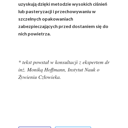
uzyskują dzięki metodzie wysokich ciśnień
Nutriscore Fakty
lub pasteryzacji i przechowywaniu w
szczelnych opakowaniach
Federacja Branżowy
zabezpieczających przed dostaniem się do
Związków Producen
nich powietrza.
Rolnych – Ziemniaki
Jedz Owoce I Warzy
Nich Największa Moc
* tekst powstał w konsultacji z ekspertem dr
Skrywa!
inż. Moniką Hoffmann, Instytut Nauk o
Festiwal Młody Polsk
Żywieniu Człowieka.
Ziemniak
Jemy Eko Warzywa I
Owoce
Polskie Forum Żywn
Ekologicznej
Chrup Owoce, Jedz