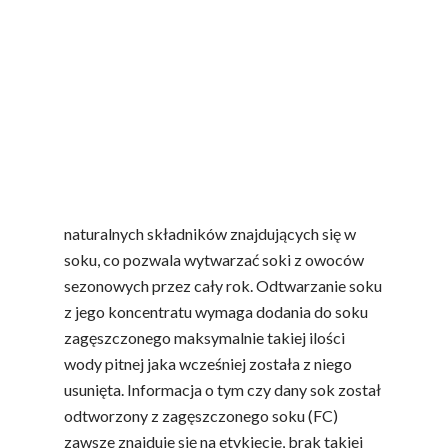
zrównoważone warunki uprawy i dojrzewania
w sadach i na polach. Należy podkreślić, że
zagęszczony sok otrzymuje się wyłącznie z
wytłoczonego soku, nie dodaje się do niego
żadnych substancji słodzących, barwników,
dodatków wpływających na konsystencję, czy
substancji konserwujących. Zyskuje też długą
trwałość z uwagi na koncentrację wszystkich
naturalnych składników znajdujących się w
soku, co pozwala wytwarzać soki z owoców
sezonowych przez cały rok. Odtwarzanie soku
z jego koncentratu wymaga dodania do soku
zagęszczonego maksymalnie takiej ilości
wody pitnej jaka wcześniej została z niego
usunięta. Informacja o tym czy dany sok został
odtworzony z zagęszczonego soku (FC)
zawsze znajduje się na etykiecie, brak takiej