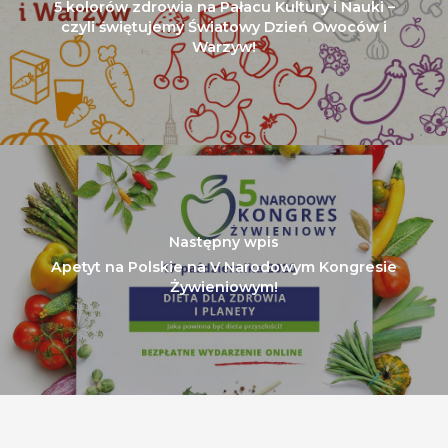
5 kolorów zdrowia na Pałacu Kultury i Nauki –
czyli świętujemy Światowy Dzień Owoców i
Warzyw!
Następny wpis
Apetyt na Polskie na V Narodowym Kongresie
Żywieniowym!