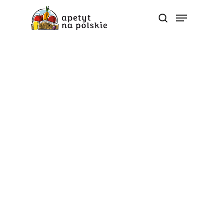
Dietetyczne ABC
Soki – rodzaje i proces
produkcji
Od
apetyt na polskie
Dostępne w handlu soki owocowe,