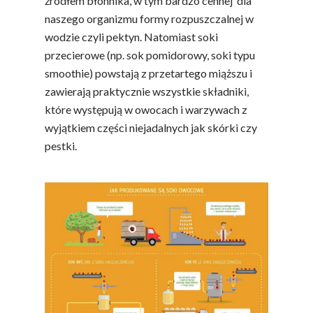
źródłem błonnika, w tym bardzo cennej dla
naszego organizmu formy rozpuszczalnej w
wodzie czyli pektyn. Natomiast soki
przecierowe (np. sok pomidorowy, soki typu
smoothie) powstają z przetartego miąższu i
zawierają praktycznie wszystkie składniki,
Polskie
które występują w owocach i warzywach z
Warzywa I
wyjątkiem części niejadalnych jak skórki czy
pestki.
Owoce
Soki Owocow
Baza Warzyw I Owo
Warzywne
Kalendarz Warzyw I
Owoców
Poradnik
Fakty O Sokach
Zdrowia
Jakość Soków
Sok Jako Porcja
Przepisy
Dietetyczne ABC