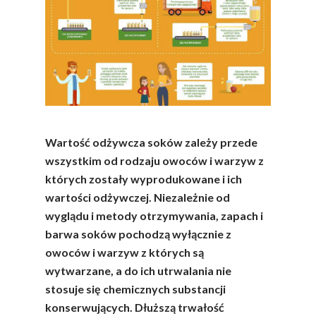
Składniki Odżywcze
Okiem Eksperta
Program
Sokach
Uroda
Edukacyjny
Biodostępność Sok
Współpraca Z Influe
Projekty
Efekt Metaboliczny 
Naturalnie, Że Jabłk
MOC POLSKICH Wa
Wartość odżywcza soków zależy przede
wszystkim od rodzaju owoców i warzyw z
# Wybieram POLSKI
których zostały wyprodukowane i ich
Jabłka
wartości odżywczej. Niezależnie od
5 Porcji Warzyw, O
wyglądu i metody otrzymywania, zapach i
Lub Soku
barwa soków pochodzą wyłącznie z
Certyfikowany Prod
owoców i warzyw z których są
wytwarzane, a do ich utrwalania nie
Narodowe Badania
stosuje się chemicznych substancji
Konsumpcji Warzyw 
konserwujących. Dłuższą trwałość
Owoców