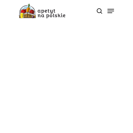
5 porcji
Wydarzenia
Ruch i zdrowe jedzenie.
Apetyt na polskie
świętował Narodowy
Dzień Sportu!
Od
apetyt na polskie