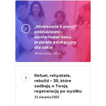
Nutriscore Fakty
Federacja Branżowy
Związków Producen
Rolnych – Ziemniaki
„Mistrzowie 5 porcji”
poszukiwani –
Jedz Owoce I Warzy
wystartował nowy
Nich Największa Moc
program edukacyjny
dla szkół
Skrywa!
30 września 2025
Festiwal Młody Polsk
Ziemniak
Jemy Eko Warzywa I
Refuel, rehydrate,
Owoce
rebuild – 3R, które
zadbają o Twoją
Polskie Forum Żywn
regenerację po wysiłku
Ekologicznej
11 sierpnia 2025
Chrup Owoce, Jedz