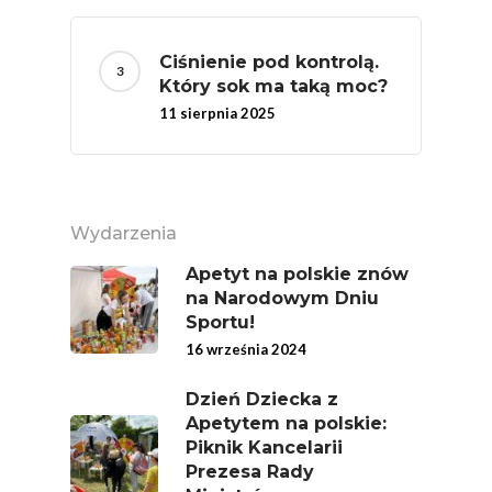
Warzywa – To Na Zd
Świetnie Wpływa
Ciśnienie pod kontrolą.
Warzywa I Owoce Da
Który sok ma taką moc?
Super Moce
11 sierpnia 2025
Good Move
Związek Zawodowy
Rolników Ojczyzna
Wydarzenia
Branża
Apetyt na polskie znów
na Narodowym Dniu
Wydarzenia
Sportu!
Badania
16 września 2024
Dzień Dziecka z
Apetytem na polskie:
Piknik Kancelarii
Prezesa Rady