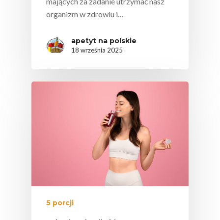
mających za zadanie utrzymać nasz
organizm w zdrowiu i…
Federacja Branżowy
Związków Producen
apetyt na polskie
Rolnych – Ziemniaki
18 września 2025
Jedz Owoce I Warzy
Nich Największa Moc
Skrywa!
Festiwal Młody Polsk
Ziemniak
Jemy Eko Warzywa I
Owoce
Polskie Forum Żywn
Ekologicznej
Chrup Owoce, Jedz
5 porcji
Warzywa – To Na Zd