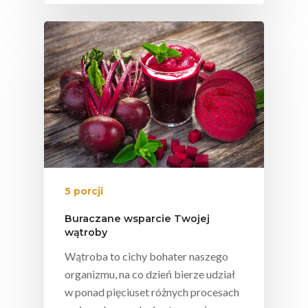
Uroda
Edukacyjny
Biodostępność Sok
Współpraca Z Influe
Projekty
Efekt Metaboliczny 
Naturalnie, Że Jabłk
MOC POLSKICH Wa
# Wybieram POLSKI
Jabłka
5 Porcji Warzyw, O
Lub Soku
5 porcji
Certyfikowany Prod
Buraczane wsparcie Twojej
wątroby
Narodowe Badania
Wątroba to cichy bohater naszego
Konsumpcji Warzyw 
organizmu, na co dzień bierze udział
Owoców
w ponad pięciuset różnych procesach
Nutriscore Fakty