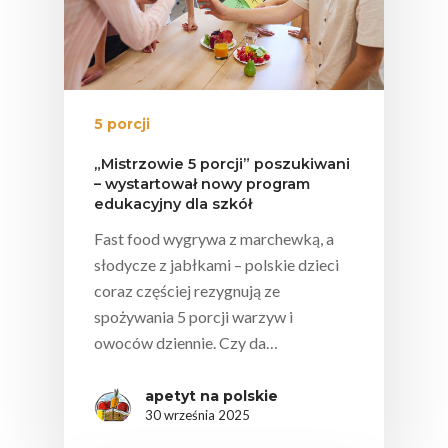
Polskie
5 porcji
Warzywa I
„Mistrzowie 5 porcji” poszukiwani
Owoce
– wystartował nowy program
edukacyjny dla szkół
Soki Owocow
Baza Warzyw I Owo
Fast food wygrywa z marchewką, a
Warzywne
Kalendarz Warzyw I
słodycze z jabłkami – polskie dzieci
Owoców
coraz częściej rezygnują ze
Poradnik
Fakty O Sokach
spożywania 5 porcji warzyw i
Zdrowia
Jakość Soków
owoców dziennie. Czy da…
Sok Jako Porcja
Przepisy
Dietetyczne ABC
apetyt na polskie
Składniki Odżywcze
30 września 2025
Okiem Eksperta
Program
Sokach