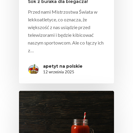
Sok z buraka dla biegacza!
Świetnie Wpływa
Przed nami Mistrzostwa Świata w
Warzywa I Owoce Da
lekkoatletyce, co oznacza, że
Super Moce
większość z nas usiądzie przed
Good Move
telewizorami i będzie kibicować
naszym sportowcom. Ale co łączy ich
Związek Zawodowy
z…
Rolników Ojczyzna
Branża
apetyt na polskie
12 września 2025
Wydarzenia
Badania