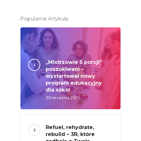
# Wybieram POLSKI
Jabłka
Popularne Artykuły
5 Porcji Warzyw, O
Lub Soku
Certyfikowany Prod
Narodowe Badania
Konsumpcji Warzyw 
„Mistrzowie 5 porcji”
poszukiwani –
Owoców
wystartował nowy
Nutriscore Fakty
program edukacyjny
dla szkół
Federacja Branżowy
30 września 2025
Związków Producen
Rolnych – Ziemniaki
Jedz Owoce I Warzy
Refuel, rehydrate,
Nich Największa Moc
rebuild – 3R, które
Skrywa!