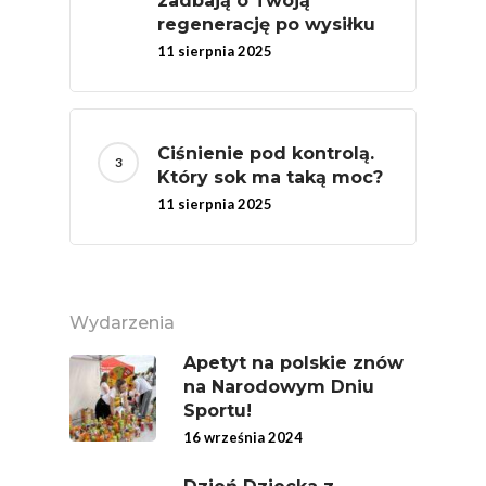
zadbają o Twoją
regenerację po wysiłku
Festiwal Młody Polsk
11 sierpnia 2025
Ziemniak
Jemy Eko Warzywa I
Owoce
Ciśnienie pod kontrolą.
Polskie Forum Żywn
Który sok ma taką moc?
Ekologicznej
11 sierpnia 2025
Chrup Owoce, Jedz
Warzywa – To Na Zd
Świetnie Wpływa
Wydarzenia
Warzywa I Owoce Da
Apetyt na polskie znów
Super Moce
na Narodowym Dniu
Good Move
Sportu!
16 września 2024
Związek Zawodowy
Rolników Ojczyzna