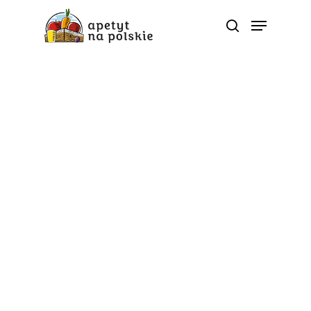
Poradnik zdrowia
Nadciśnienie tętnicze –
jak dieta może wspierać
prewencję tej choroby?
Od
apetyt na polskie