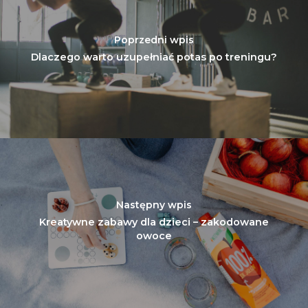
Poprzedni wpis
Dlaczego warto uzupełniać potas po treningu?
Następny wpis
Kreatywne zabawy dla dzieci – zakodowane
owoce