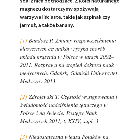
soki z nich pochodzące. Z kolei naturalnego
magnezu dostarczymy spożywają
warzywa liściaste, takie jak szpinak czy
jarmuż, a także banany.
[1]
Bandosz P. Zmiany rozpowszechnienia
klasycznych czynników ryzyka chorób
układu krążenia w Polsce w latach 2002–
2011. Rozprawa na stopień doktora nauk
medycznych. Gdańsk, Gdański Uniwersytet
Medyczny 2013
[2]
Zdrojewski T. Częstość występowania i
świadomość nadciśnienia tętniczego w
Polsce i na świecie. Postępy Nauk
Medycznych 2011, t. XXIV, supl. 3
[3]
Niedostateczna wiedza Polaków na