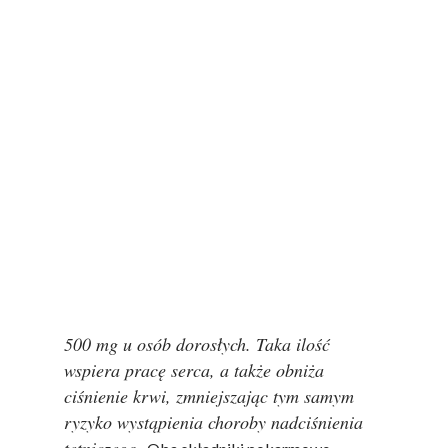
Włodarek – dietetyk i żywieniowiec,
Kierownik Zakładu Dietetyki Wydziału
Nauk o Żywieniu Człowieka i Konsumpcji
Szkoły Głównej Gospodarstwa Wiejskiego
Zgodnie z wytycznymi
w Warszawie
–
Światowej Organizacji Zdrowia, dzienne
spożycie potasu powinno plasować się na
poziomie około 3500 mg, co pozwala na
kontrolowanie ciśnienia krwi oraz
obniżanie ryzyka wystąpienia chorób
układu krążenia, w szczególności udaru
mózgu.
Z kolei dzienne spożycie
[4]
magnezu powinno wynosić od 350 mg do
500 mg u osób dorosłych. Taka ilość
wspiera pracę serca, a także obniża
ciśnienie krwi, zmniejszając tym samym
ryzyko wystąpienia choroby nadciśnienia