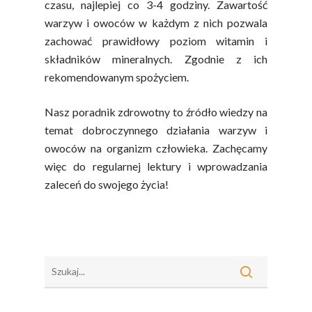
Projekty
Efekt Metaboliczny 
czasu, najlepiej co 3-4 godziny. Zawartość
warzyw i owoców w każdym z nich pozwala
Naturalnie, Że Jabłk
zachować prawidłowy poziom witamin i
MOC POLSKICH Wa
składników mineralnych. Zgodnie z ich
rekomendowanym spożyciem.
# Wybieram POLSKI
Jabłka
Nasz poradnik zdrowotny to źródło wiedzy na
5 Porcji Warzyw, O
temat dobroczynnego działania warzyw i
Lub Soku
owoców na organizm człowieka. Zachęcamy
więc do regularnej lektury i wprowadzania
Certyfikowany Prod
zaleceń do swojego życia!
Narodowe Badania
Konsumpcji Warzyw 
Owoców
Nutriscore Fakty
Federacja Branżowy
Związków Producen