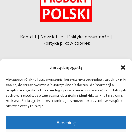
Kontakt
|
Newsletter
|
Polityka prywatności
|
Polityka plików cookies
#FunduszePromocji
Zarządzaj zgodą
Aby zapewnić jak najlepsze wrażenia, korzystamy z technologii, takich jak pliki
cookie, do przechowywania i/lub uzyskiwania dostępu do informacji o
urządzeniu. Zgoda na te technologie pozwoli nam przetwarzać dane, takie jak
zachowanie podczas przeglądania lub unikalne identyfikatory na tej stronie.
Brak wyrażenia zgody lub wycofanie zgody może niekorzystnie wpłynąć na
niektóre cechy i funkcje.
© apetytnapolskie.com 2019 – KUPS; Wszystkie prawa
zastrzeżone | realizacja
Hillnet
Akceptuję
O