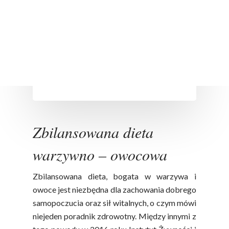
zdrowym ciele zdrowy duch" i wiemy,
że jest ono zgodne z prawdą. Na
dobre zdrowie oraz samopoczucie
składa się wiele czynników,…
apetyt na polskie
29 grudnia 2021
Zbilansowana dieta
warzywno – owocowa
Zbilansowana dieta, bogata w warzywa i
owoce jest niezbędna dla zachowania dobrego
samopoczucia oraz sił witalnych, o czym mówi
niejeden poradnik zdrowotny. Między innymi z