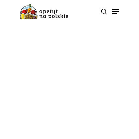
Tag
dobra forma - Polskie
zdrowe bio sezonowe
warzywa owoce soki
przetwory |
ApetytNaPolskie