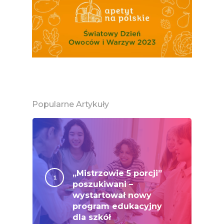
Super Moce
Good Move
Związek Zawodowy
Rolników Ojczyzna
Branża
Wydarzenia
Popularne Artykuły
Badania
„Mistrzowie 5 porcji”
poszukiwani –
wystartował nowy
program edukacyjny
dla szkół