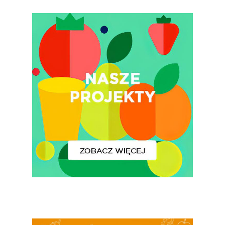
Rolnych – Ziemniaki
Jedz Owoce I Warzy
Nich Największa Moc
Skrywa!
Festiwal Młody Polsk
Ziemniak
Jemy Eko Warzywa I
Owoce
Polskie Forum Żywn
Ekologicznej
Chrup Owoce, Jedz
Warzywa – To Na Zd
Świetnie Wpływa
Warzywa I Owoce Da