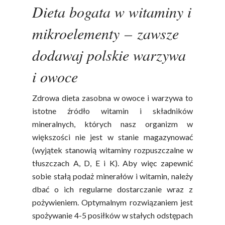
Dieta bogata w witaminy i
Polskie
mikroelementy – zawsze
Warzywa I
dodawaj polskie warzywa
Owoce
i owoce
Soki Owocow
Baza Warzyw I Owo
Warzywne
Kalendarz Warzyw I
Zdrowa dieta zasobna w owoce i warzywa to
Owoców
istotne źródło witamin i składników
Poradnik
Fakty O Sokach
mineralnych, których nasz organizm w
Zdrowia
Jakość Soków
większości nie jest w stanie magazynować
(wyjątek stanowią witaminy rozpuszczalne w
Sok Jako Porcja
Przepisy
Dietetyczne ABC
tłuszczach A, D, E i K). Aby więc zapewnić
Składniki Odżywcze
sobie stałą podaż minerałów i witamin, należy
Okiem Eksperta
Program
Sokach
dbać o ich regularne dostarczanie wraz z
Uroda
Edukacyjny
pożywieniem. Optymalnym rozwiązaniem jest
Biodostępność Sok
spożywanie 4-5 posiłków w stałych odstępach
Współpraca Z Influe