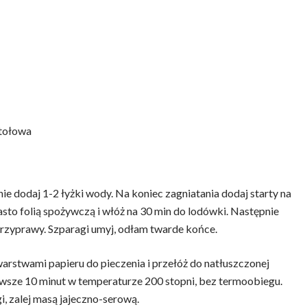
atołowa
e dodaj 1-2 łyżki wody. Na koniec zagniatania dodaj starty na
asto folią spożywczą i włóż na 30 min do lodówki. Następnie
i przyprawy. Szparagi umyj, odłam twarde końce.
rstwami papieru do pieczenia i przełóż do natłuszczonej
wsze 10 minut w temperaturze 200 stopni, bez termoobiegu.
gi, zalej masą jajeczno-serową.