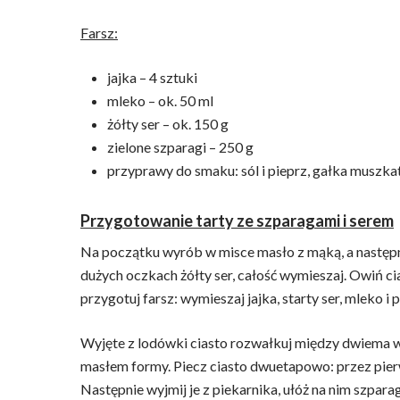
Farsz:
jajka – 4 sztuki
mleko – ok. 50 ml
żółty ser – ok. 150 g
zielone szparagi – 250 g
przyprawy do smaku: sól i pieprz, gałka muszk
Przygotowanie tarty ze szparagami i serem
Na początku wyrób w misce masło z mąką, a następni
dużych oczkach żółty ser, całość wymieszaj. Owiń ci
przygotuj farsz: wymieszaj jajka, starty ser, mleko 
Wyjęte z lodówki ciasto rozwałkuj między dwiema wa
masłem formy. Piecz ciasto dwuetapowo: przez pier
Następnie wyjmij je z piekarnika, ułóż na nim szpara