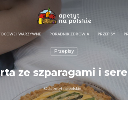
WOCOWE I WARZYWNE
PORADNIK ZDROWIA
PRZEPISY
P
Przepisy
rta ze szparagami i se
Od
apetyt na polskie