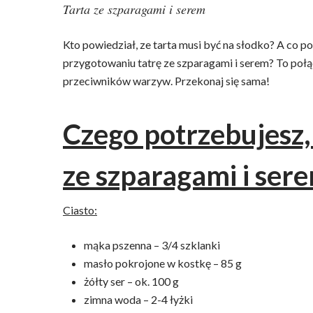
Tarta ze szparagami i serem
Kto powiedział, ze tarta musi być na słodko? A co p
przygotowaniu tatrę ze szparagami i serem? To po
przeciwników warzyw. Przekonaj się sama!
Wciśnij enter żeby wyszukać lub ESC żeby za
Czego potrzebujesz,
ze szparagami i ser
Ciasto:
mąka pszenna – 3/4 szklanki
masło pokrojone w kostkę – 85 g
żółty ser – ok. 100 g
zimna woda – 2-4 łyżki