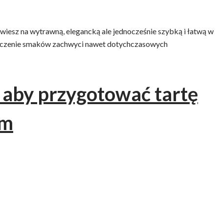
owiesz na wytrawną, elegancką ale jednocześnie szybką i łatwą w
łączenie smaków zachwyci nawet dotychczasowych
mknąć
 aby przygotować tartę
em