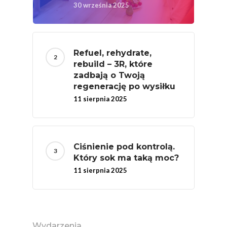
30 września 2025
Certyfikowany Prod
Narodowe Badania
Konsumpcji Warzyw 
Refuel, rehydrate,
Owoców
rebuild – 3R, które
zadbają o Twoją
Nutriscore Fakty
regenerację po wysiłku
Federacja Branżowy
11 sierpnia 2025
Związków Producen
Rolnych – Ziemniaki
Jedz Owoce I Warzy
Ciśnienie pod kontrolą.
Nich Największa Moc
Który sok ma taką moc?
Skrywa!
11 sierpnia 2025
Festiwal Młody Polsk
Ziemniak
Jemy Eko Warzywa I
Wydarzenia