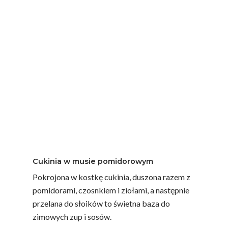
Przysmaki na zimę:
warzywa w słoikach
Pikantne papryki w zalewie
Pokrojone w słupki papryki, zanurzone w
zalewie octowej z dodatkiem czosnku, liścia
laurowego
i ziela angielskiego, to idealny dodatek do
zimowych obiadów. Pikantne i chrupiące –
idealnie komponują się z mięsami i zupami.
Cukinia w musie pomidorowym
Pokrojona w kostkę cukinia, duszona razem z
pomidorami, czosnkiem i ziołami, a następnie
przelana do słoików to świetna baza do
zimowych zup i sosów.