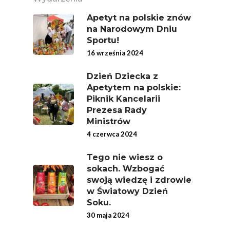
Owoce
Apetyt na polskie znów
Polskie Forum Żywn
na Narodowym Dniu
Ekologicznej
Sportu!
16 września 2024
Chrup Owoce, Jedz
Warzywa – To Na Zd
Dzień Dziecka z
Świetnie Wpływa
Apetytem na polskie:
Piknik Kancelarii
Warzywa I Owoce Da
Prezesa Rady
Super Moce
Ministrów
4 czerwca 2024
Good Move
Związek Zawodowy
Tego nie wiesz o
sokach. Wzbogać
Rolników Ojczyzna
swoją wiedzę i zdrowie
Branża
w Światowy Dzień
Soku.
Wydarzenia
30 maja 2024
Badania