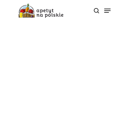
MOC POLSKICH warzyw
Warzywa ciepłolubne na
stole i w słoikach: garść
pomysłów na
wykorzystanie sezonu
na papryki, cukinie i
bakłażany
Od
apetyt na polskie