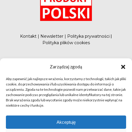
Kontakt
|
Newsletter
|
Polityka prywatności
|
Polityka plików cookies
#FunduszePromocji
Zarządzaj zgodą
Aby zapewnić jak najlepsze wrażenia, korzystamy z technologii, takich jak pliki
cookie, do przechowywania i/lub uzyskiwania dostępu do informacji o
urządzeniu. Zgoda na te technologie pozwoli nam przetwarzać dane, takie jak
zachowanie podczas przeglądania lub unikalne identyfikatory na tej stronie.
Brak wyrażenia zgody lub wycofanie zgody może niekorzystnie wpłynąć na
niektóre cechy i funkcje.
© apetytnapolskie.com 2019 – KUPS; Wszystkie prawa
zastrzeżone | realizacja
Hillnet
Akceptuję
O