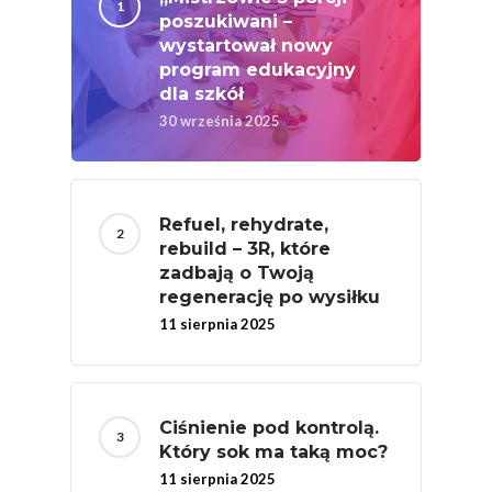
Federacja Branżowy
poszukiwani –
Związków Producen
wystartował nowy
program edukacyjny
Rolnych – Ziemniaki
dla szkół
Jedz Owoce I Warzy
30 września 2025
Nich Największa Moc
Skrywa!
Festiwal Młody Polsk
Refuel, rehydrate,
Ziemniak
rebuild – 3R, które
zadbają o Twoją
Jemy Eko Warzywa I
regenerację po wysiłku
Owoce
11 sierpnia 2025
Polskie Forum Żywn
Ekologicznej
Chrup Owoce, Jedz
Ciśnienie pod kontrolą.
Który sok ma taką moc?
Warzywa – To Na Zd
11 sierpnia 2025
Świetnie Wpływa