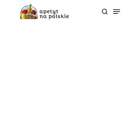
MOC POLSKICH warzyw
5 pomysłów na proste
koktajle warzywne –
idealne do szkoły lub
pracy
Od
apetyt na polskie