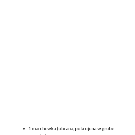
½ jabłka
Koktajl paprykowo-
marchewkowy na
odporność
Jest słodki, lekko kwaskowy. Ma piękny kolor,
w zależności od koloru papryki może
przybierać różne odcienie. Bomba z witaminą
C – idealna na odporność w czasie jesienno-
zimowym.
1 papryka słodka (np. czerwona, bez
nasion; świeża lub upieczona i obrana ze
skórki)
1 marchewka (obrana, pokrojona w grube