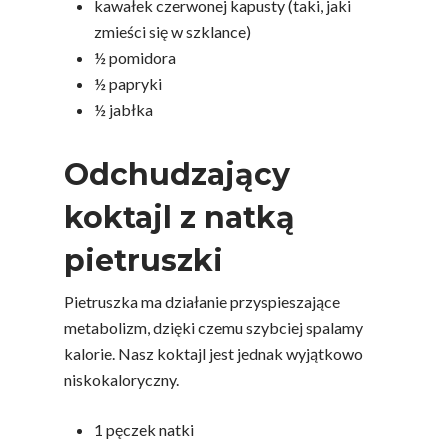
kawałek czerwonej kapusty (taki, jaki
zmieści się w szklance)
½ pomidora
½ papryki
½ jabłka
Odchudzający
koktajl z natką
pietruszki
Pietruszka ma działanie przyspieszające
metabolizm, dzięki czemu szybciej spalamy
kalorie. Nasz koktajl jest jednak wyjątkowo
niskokaloryczny.
1 pęczek natki