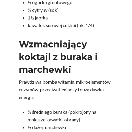
½ ogórka gruntowego
½ cytryny (sok)
1½ jabłka
kawałek surowej cukinii (ok. 1/4)
Wzmacniający
koktajl z buraka i
marchewki
Prawdziwa bomba witamin, mikroelementów,
enzymów, przeciwutleniaczy i duża dawka
energii.
½ średniego buraka (pokrojony na
mniejsze kawałki, obrany)
½ dużej marchewki