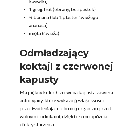
kawałki)
1 grejpfrut (obrany, bez pestek)
½ banana (lub 1 plaster świeżego,
ananasa)
mięta (świeża)
Odmładzający
koktajl z czerwonej
kapusty
Ma piękny kolor. Czerwona kapusta zawiera
antocyjany, które wykazują właściwości
przeciwutleniające, chronią organizm przed
wolnymi rodnikami, dzięki czemu opóźnia
efekty starzenia.