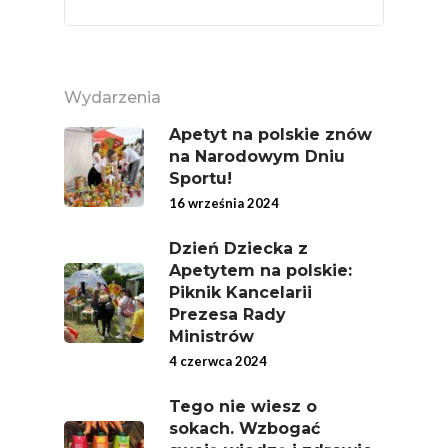
Warzywa I Owoce Da
Super Moce
Good Move
Wydarzenia
Związek Zawodowy
Apetyt na polskie znów
Rolników Ojczyzna
na Narodowym Dniu
Sportu!
Branża
16 września 2024
Wydarzenia
Dzień Dziecka z
Badania
Apetytem na polskie:
Piknik Kancelarii
Prezesa Rady
Ministrów
4 czerwca 2024
Tego nie wiesz o
sokach. Wzbogać