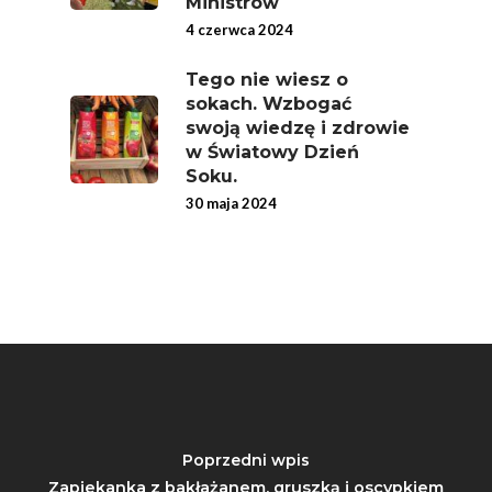
Ministrów
Jemy Eko Warzywa I
4 czerwca 2024
Owoce
Tego nie wiesz o
Polskie Forum Żywn
sokach. Wzbogać
Ekologicznej
swoją wiedzę i zdrowie
w Światowy Dzień
Chrup Owoce, Jedz
Soku.
Warzywa – To Na Zd
30 maja 2024
Świetnie Wpływa
Warzywa I Owoce Da
Super Moce
Good Move
Związek Zawodowy
Rolników Ojczyzna
Branża
Poprzedni wpis
Wydarzenia
Zapiekanka z bakłażanem, gruszką i oscypkiem