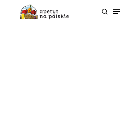
Współpraca z influencerami
Podsumowanie działań
w blogosferze z okazji
Światowego Dnia Soku
Od
apetyt na polskie