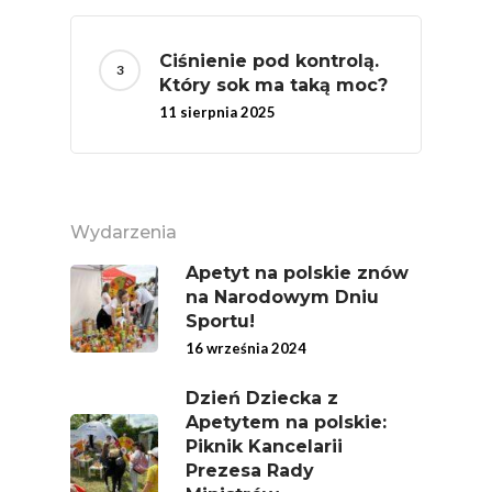
Lub Soku
Certyfikowany Prod
Ciśnienie pod kontrolą.
Który sok ma taką moc?
Narodowe Badania
11 sierpnia 2025
Konsumpcji Warzyw 
Owoców
Nutriscore Fakty
Wydarzenia
Federacja Branżowy
Związków Producen
Apetyt na polskie znów
Rolnych – Ziemniaki
na Narodowym Dniu
Sportu!
Jedz Owoce I Warzy
16 września 2024
Nich Największa Moc
Skrywa!
Dzień Dziecka z
Apetytem na polskie:
Festiwal Młody Polsk
Piknik Kancelarii
Ziemniak
Prezesa Rady