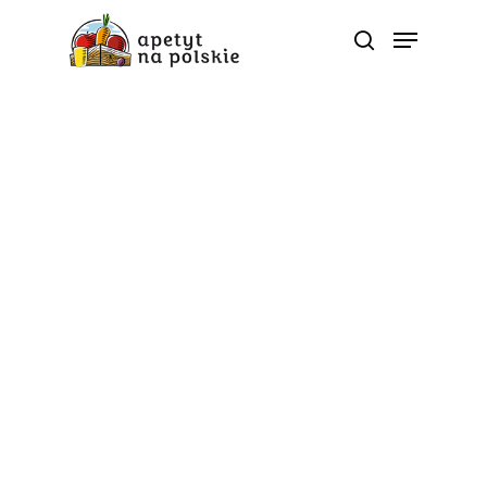
Tag
szpinak - Polskie zdrowe
bio sezonowe warzywa
owoce soki przetwory |
ApetytNaPolskie