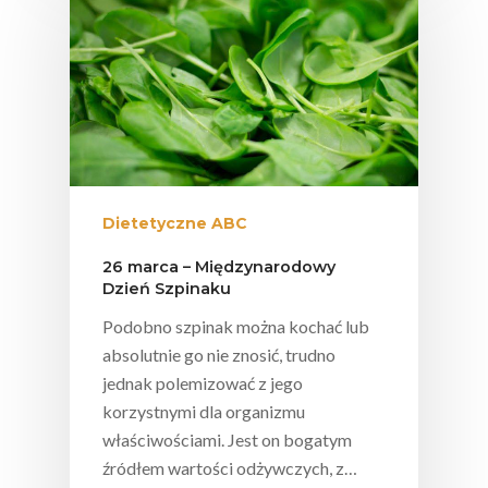
Polskie
Dietetyczne ABC
Warzywa I
26 marca – Międzynarodowy
Owoce
Dzień Szpinaku
Podobno szpinak można kochać lub
Soki Owocow
Baza Warzyw I Owo
absolutnie go nie znosić, trudno
Warzywne
Kalendarz Warzyw I
jednak polemizować z jego
Owoców
korzystnymi dla organizmu
Poradnik
Fakty O Sokach
właściwościami. Jest on bogatym
Zdrowia
Jakość Soków
źródłem wartości odżywczych, z…