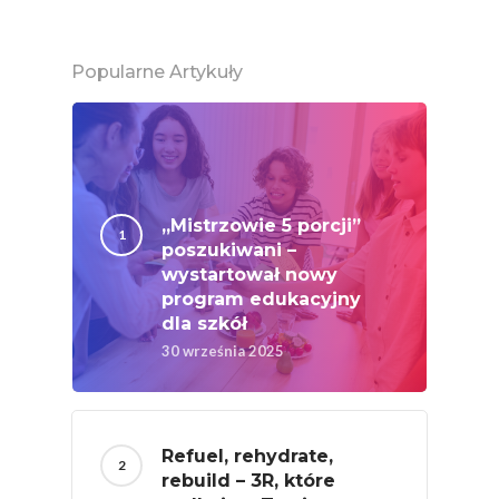
Ekologicznej
Chrup Owoce, Jedz
Popularne Artykuły
Warzywa – To Na Zd
Świetnie Wpływa
Warzywa I Owoce Da
Super Moce
Good Move
„Mistrzowie 5 porcji”
poszukiwani –
Związek Zawodowy
wystartował nowy
Rolników Ojczyzna
program edukacyjny
dla szkół
Branża
30 września 2025
Wydarzenia
Badania
Refuel, rehydrate,
rebuild – 3R, które