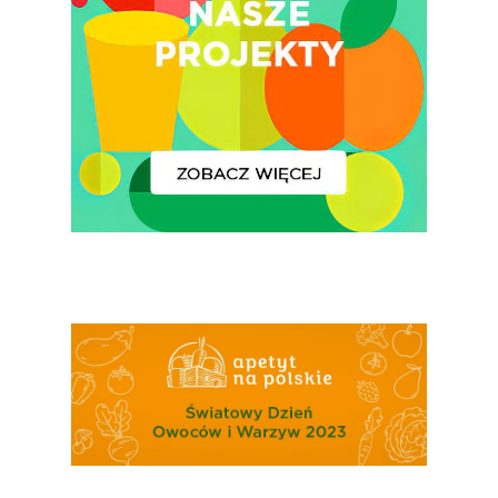
Konsumpcji Warzyw 
Owoców
Nutriscore Fakty
Federacja Branżowy
Związków Producen
Rolnych – Ziemniaki
Jedz Owoce I Warzy
Nich Największa Moc
Skrywa!
Festiwal Młody Polsk
Ziemniak
Jemy Eko Warzywa I
Owoce
Polskie Forum Żywn