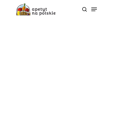
Poradnik zdrowia
Węglowodany z warzyw
i owoców
Od
apetyt na polskie