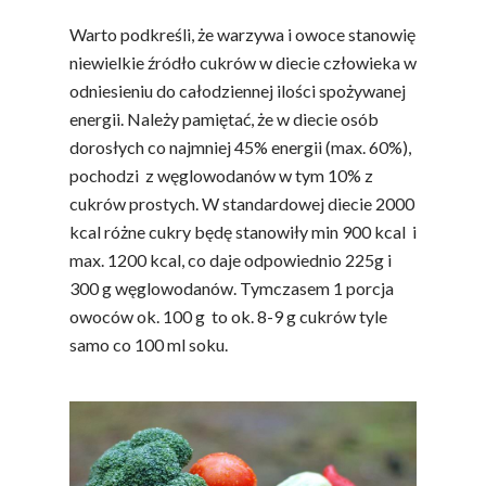
Warto podkreśli, że warzywa i owoce stanowię
niewielkie źródło cukrów w diecie człowieka w
odniesieniu do całodziennej ilości spożywanej
energii. Należy pamiętać, że w diecie osób
dorosłych co najmniej 45% energii (max. 60%),
pochodzi z węglowodanów w tym 10% z
cukrów prostych. W standardowej diecie 2000
kcal różne cukry będę stanowiły min 900 kcal i
max. 1200 kcal, co daje odpowiednio 225g i
300 g węglowodanów. Tymczasem 1 porcja
owoców ok. 100 g to ok. 8-9 g cukrów tyle
samo co 100 ml soku.