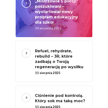
„Mistrzowie 5 porcji”
Związków Producen
poszukiwani –
Rolnych – Ziemniaki
wystartował nowy
Jedz Owoce I Warzy
program edukacyjny
dla szkół
Nich Największa Moc
30 września 2025
Skrywa!
Festiwal Młody Polsk
Ziemniak
Refuel, rehydrate,
Jemy Eko Warzywa I
rebuild – 3R, które
Owoce
zadbają o Twoją
regenerację po wysiłku
Polskie Forum Żywn
11 sierpnia 2025
Ekologicznej
Chrup Owoce, Jedz
Warzywa – To Na Zd
Ciśnienie pod kontrolą.
Świetnie Wpływa
Który sok ma taką moc?
Warzywa I Owoce Da
11 sierpnia 2025