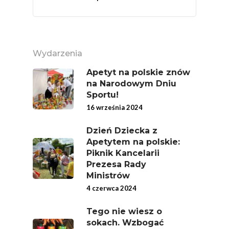
Super Moce
Good Move
Związek Zawodowy
Wydarzenia
Rolników Ojczyzna
Apetyt na polskie znów
Branża
na Narodowym Dniu
Sportu!
Wydarzenia
16 września 2024
Badania
Dzień Dziecka z
Apetytem na polskie:
Piknik Kancelarii
Prezesa Rady
Ministrów
4 czerwca 2024
Tego nie wiesz o
sokach. Wzbogać