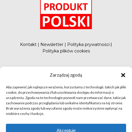
Kontakt
|
Newsletter
|
Polityka prywatności
|
Polityka plików cookies
#FunduszePromocji
Zarządzaj zgodą
Aby zapewnić jak najlepsze wrażenia, korzystamy z technologii, takich jak pliki
cookie, do przechowywania i/lub uzyskiwania dostępu do informacji o
urządzeniu. Zgoda na te technologie pozwoli nam przetwarzać dane, takie jak
zachowanie podczas przeglądania lub unikalne identyfikatory na tej stronie.
Brak wyrażenia zgody lub wycofanie zgody może niekorzystnie wpłynąć na
niektóre cechy i funkcje.
© apetytnapolskie.com 2019 – KUPS; Wszystkie prawa
zastrzeżone | realizacja
Hillnet
Akceptuję
O