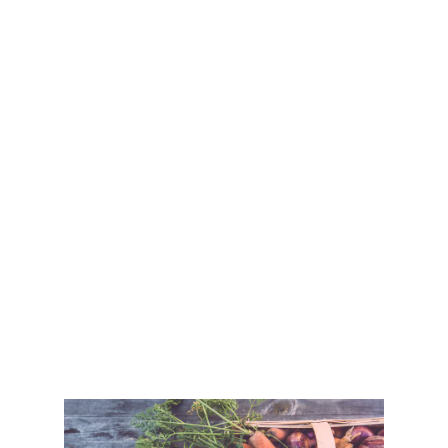
wzrostem zainteresowania cukrem i
badaniami w zakresie przyczyn otyłości.
Wyniki bieżących badań nie wykazują jednak
związku pomiędzy spożywaniem fruktozy i
otyłością lub chorobami metabolicznymi.
Badania sugerują wręcz, że umiarkowane ilości
fruktozy (< 50 g dziennie) mogą pomagać w
obniżaniu poziomu glukozy we krwi, poziomu
HbA1c (wskaźnik nieprawidłowej kontroli
stężenia glukozy we krwi), rozkurczowego
ciśnienia krwi
[1]
raz ryzyka wystąpienia
cukrzycy typu 2.
[2]