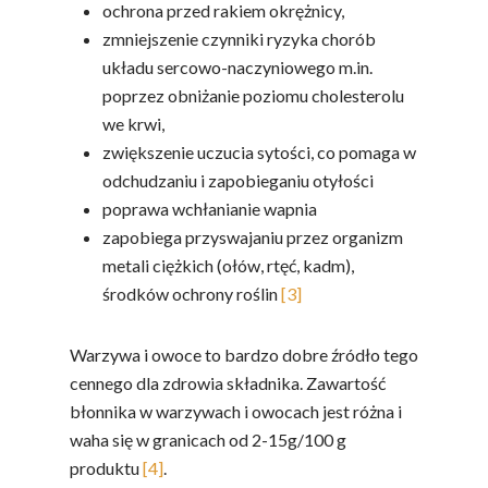
ochrona przed rakiem okrężnicy,
zmniejszenie czynniki ryzyka chorób
układu sercowo-naczyniowego m.in.
poprzez obniżanie poziomu cholesterolu
we krwi,
zwiększenie uczucia sytości, co pomaga w
odchudzaniu i zapobieganiu otyłości
poprawa wchłanianie wapnia
zapobiega przyswajaniu przez organizm
metali ciężkich (ołów, rtęć, kadm),
środków ochrony roślin
[3]
Warzywa i owoce to bardzo dobre źródło tego
cennego dla zdrowia składnika. Zawartość
błonnika w warzywach i owocach jest różna i
waha się w granicach od 2-15g/100 g
produktu
[4]
.