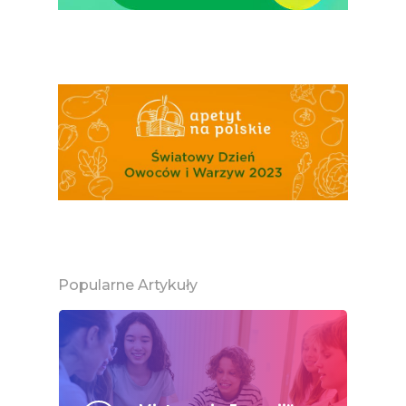
Projekty
Efekt Metaboliczny 
Naturalnie, Że Jabłk
MOC POLSKICH Wa
# Wybieram POLSKI
Jabłka
5 Porcji Warzyw, O
Lub Soku
Certyfikowany Prod
Narodowe Badania
Popularne Artykuły
Konsumpcji Warzyw 
Owoców
Nutriscore Fakty
Federacja Branżowy