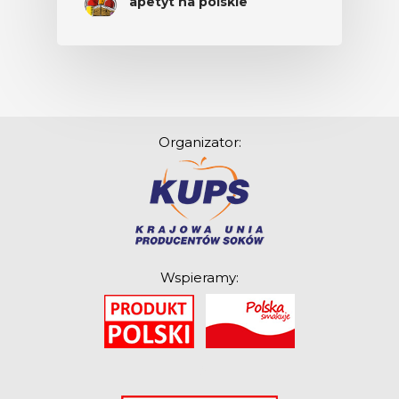
apetyt na polskie
Organizator:
Wspieramy:
O